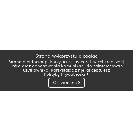
Strona wykorzystuje cookie
Strona dietdoctor.pl korzysta z ciasteczek w celu realizacji
usług oraz dopasowania komunikacji do zainteresowań
użytkownika. Korzystając z niej akceptujesz
Politykę Prywatności
Ok, zamknij
Dietetyk Białystok