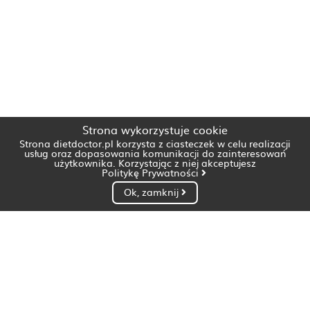
Strona wykorzystuje cookie
Strona dietdoctor.pl korzysta z ciasteczek w celu realizacji
usług oraz dopasowania komunikacji do zainteresowań
użytkownika. Korzystając z niej akceptujesz
Politykę Prywatności
Ok, zamknij
Dietetyk Białystok