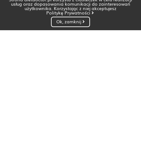
usług oraz dopasowania komunikacji do zainteresowań
użytkownika. Korzystając z niej akceptujesz
Politykę Prywatności
Ok, zamknij
Dietetyk Białystok
Dietetyk Bydgoszcz
Dietetyk Gdańsk
Dietetyk Gorzów Wielkopolski
Dietetyk Katowice