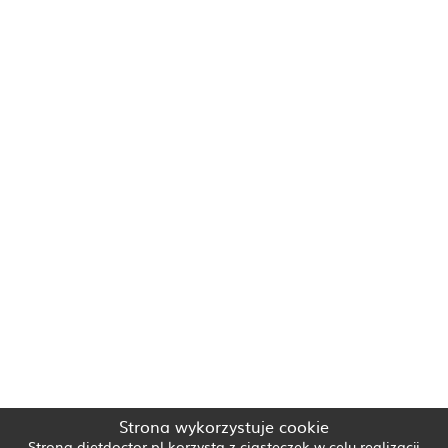
Strona wykorzystuje cookie
Strona dietdoctor.pl korzysta z ciasteczek w celu realizacji