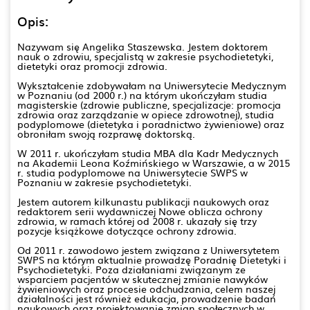
Opis:
Nazywam się Angelika Staszewska. Jestem doktorem
nauk o zdrowiu, specjalistą w zakresie psychodietetyki,
dietetyki oraz promocji zdrowia.
Wykształcenie zdobywałam na Uniwersytecie Medycznym
w Poznaniu (od 2000 r.) na którym ukończyłam studia
magisterskie (zdrowie publiczne, specjalizacje: promocja
zdrowia oraz zarządzanie w opiece zdrowotnej), studia
podyplomowe (dietetyka i poradnictwo żywieniowe) oraz
obroniłam swoją rozprawę doktorską.
W 2011 r. ukończyłam studia MBA dla Kadr Medycznych
na Akademii Leona Koźmińskiego w Warszawie, a w 2015
r. studia podyplomowe na Uniwersytecie SWPS w
Poznaniu w zakresie psychodietetyki.
Jestem autorem kilkunastu publikacji naukowych oraz
redaktorem serii wydawniczej Nowe oblicza ochrony
zdrowia, w ramach której od 2008 r. ukazały się trzy
pozycje książkowe dotyczące ochrony zdrowia.
Od 2011 r. zawodowo jestem związana z Uniwersytetem
SWPS na którym aktualnie prowadzę Poradnię Dietetyki i
Psychodietetyki. Poza działaniami związanym ze
wsparciem pacjentów w skutecznej zmianie nawyków
żywieniowych oraz procesie odchudzania, celem naszej
działalności jest również edukacja, prowadzenie badań
naukowych oraz projektowanie zmian społecznych w