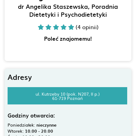
dr Angelika Staszewska, Poradnia
Dietetyki i Psychodietetyki
(4 opinii)
Poleć znajomemu!
Adresy
ul. Kutrzeby 10 (pok. N207, II p.)
61-719 Poznań
Godziny otwarcia:
Poniedziałek:
nieczynne
Wtorek:
10.00 - 20.00