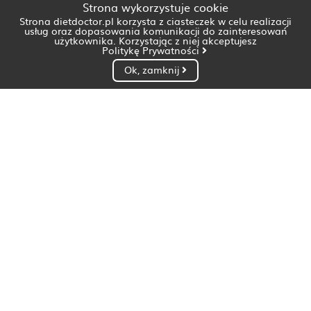
Strona wykorzystuje cookie
Strona dietdoctor.pl korzysta z ciasteczek w celu realizacji
usług oraz dopasowania komunikacji do zainteresowań
użytkownika. Korzystając z niej akceptujesz
Politykę Prywatności
Ok, zamknij
Dietetyk Białystok
Dietetyk Bydgoszcz
Dietetyk Gdańsk
Dietetyk Gorzów Wielkopolski
Dietetyk Katowice