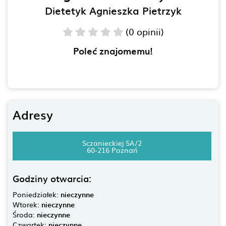
Dietetyk Agnieszka Pietrzyk
(0 opinii)
Poleć znajomemu!
Adresy
Sczanieckiej 5A/2
60-216 Poznań
Godziny otwarcia:
Poniedziałek:
nieczynne
Wtorek:
nieczynne
Środa:
nieczynne
Czwartek:
nieczynne