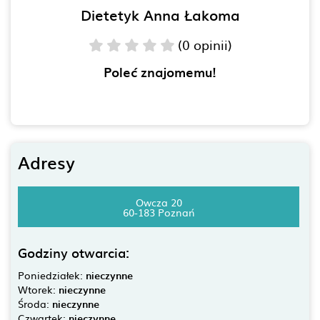
Dietetyk Anna Łakoma
(0 opinii)
Poleć znajomemu!
Adresy
Owcza 20
60-183 Poznań
Godziny otwarcia:
Poniedziałek:
nieczynne
Wtorek:
nieczynne
Środa:
nieczynne
Czwartek:
nieczynne