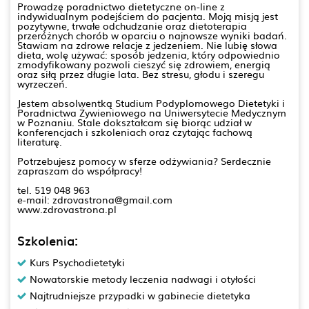
Prowadzę poradnictwo dietetyczne on-line z
indywidualnym podejściem do pacjenta. Moją misją jest
pozytywne, trwałe odchudzanie oraz dietoterapia
przeróżnych chorób w oparciu o najnowsze wyniki badań.
Stawiam na zdrowe relacje z jedzeniem. Nie lubię słowa
dieta, wolę używać: sposób jedzenia, który odpowiednio
zmodyfikowany pozwoli cieszyć się zdrowiem, energią
oraz siłą przez długie lata. Bez stresu, głodu i szeregu
wyrzeczeń.
Jestem absolwentką Studium Podyplomowego Dietetyki i
Poradnictwa Żywieniowego na Uniwersytecie Medycznym
w Poznaniu. Stale dokształcam się biorąc udział w
konferencjach i szkoleniach oraz czytając fachową
literaturę.
Potrzebujesz pomocy w sferze odżywiania? Serdecznie
zapraszam do współpracy!
tel. 519 048 963
e-mail: zdrovastrona@gmail.com
www.zdrovastrona.pl
Szkolenia:
Kurs Psychodietetyki
Nowatorskie metody leczenia nadwagi i otyłości
Najtrudniejsze przypadki w gabinecie dietetyka