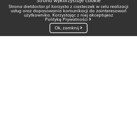
Strona wykorzystuje cookie
Strona dietdoctor.pl korzysta z ciasteczek w celu realizacji
usług oraz dopasowania komunikacji do zainteresowań
użytkownika. Korzystając z niej akceptujesz
Politykę Prywatności
Ok, zamknij
Dietetyk Białystok
Dietetyk Bydgoszcz
Dietetyk Gdańsk
Dietetyk Gorzów Wielkopolski
Dietetyk Katowice