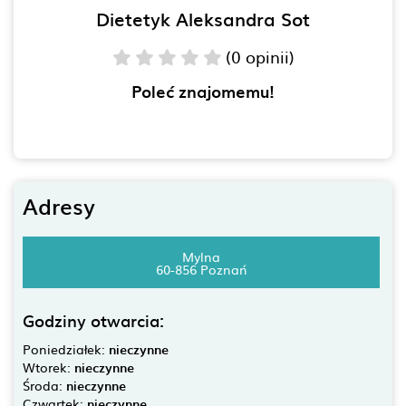
Dietetyk Aleksandra Sot
(0 opinii)
Poleć znajomemu!
Adresy
Mylna
60-856 Poznań
Godziny otwarcia:
Poniedziałek:
nieczynne
Wtorek:
nieczynne
Środa:
nieczynne
Czwartek:
nieczynne