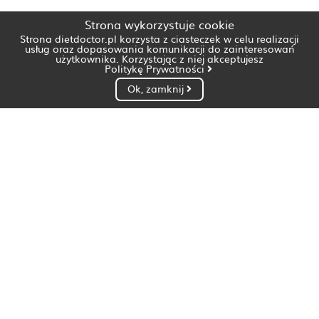
Strona wykorzystuje cookie
Strona dietdoctor.pl korzysta z ciasteczek w celu realizacji
usług oraz dopasowania komunikacji do zainteresowań
użytkownika. Korzystając z niej akceptujesz
Politykę Prywatności
Ok, zamknij
Dietetyk Białystok
Dietetyk Bydgoszcz
Dietetyk Gdańsk