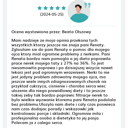
(2024-05-25)
Ocena wystawiona przez: Beata Olszowy
Mam nadzieje ze moja opinia przekona tych
wszystkich ktorzy jeszcze nie znaja pani Renaty.
Zglosilam sie do pani Renaty o pomoc dla mojego
ojca ktory mial ogromne problemy z nerkami. Pani
Renata bardzo nam pomogla a jej dieta poprawila
prace nerek mojego taty z 27% na 36%. To jest
niesamowita poprawa i po dzisiejszej wizycie nawet
lekarz jest pod ogromnym wrazeniem. Nerki to nie
jest jedyny problem zdrowotny mojego ojca, ma
jeszcze wiele innych zdiagnozowanych chorob na
przyklad cukrzyca, cisnienie i choroba serca wiec
ulozenie dla niego prawidlowej diety i to jeszcze
takiej zeby tak bardzo poprawic filtracje nerek to
bylo wielkie wyzwanie ktoremu pani Renata podolala
bez problemu.Ulozyla nam diete i caly czas poswieca
nam czas dodajac porady i wskazowki jak
kontrolowac porcje i skladniki. Ogromnie mila i
profesjonalna osoba a dietetyka to jej pasja.
Polecam ja z calego serca.