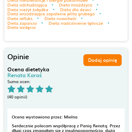
Dieta nietolerancje i alergie pokarmowe
Dieta odchudzająca
Dieta miażdżyca
Dieta nieżyt żołądka
Dieta dla dzieci
Dieta wrzodziejące zapalenie jelita grubego
Dieta refluks
Dieta nowotwór
Dieta zaparcia
Dieta nadciśnienie tętnicze
Dieta wzdęcia
Opinie
Dodaj opinię
Ocena dietetyka
Renata Karaś
Suma ocen:
(40 opinii)
Ocena wystawiona przez: Mielna
Serdecznie polecam współpracę z Panią Renatą. Przez
długi czas zmagałam się z insulinoopornością, dużą