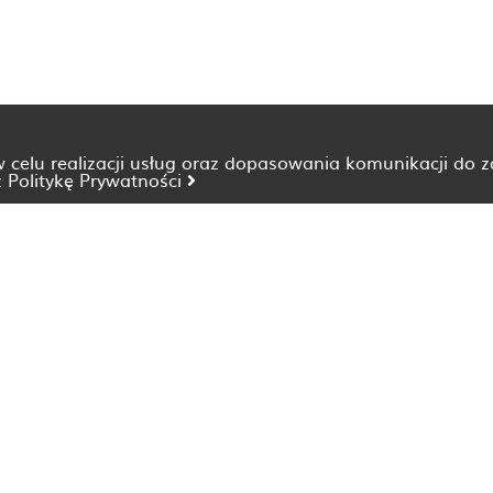
 w celu realizacji usług oraz dopasowania komunikacji do 
z
Politykę Prywatności
Dietetyk Bydgoszcz
Dietetyk Katowice
Dietetyk Lublin
Dietetyk Opole
Dietetyk Szczecin
Dietetyk Wrocław