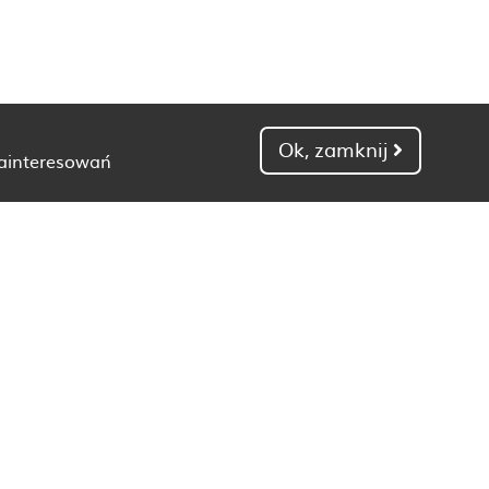
Ok, zamknij
zainteresowań
Dietetyk Gdańsk
Dietetyk Kielce
Dietetyk Łódź
Dietetyk Poznań
Dietetyk Toruń
Dietetyk Zielona Góra