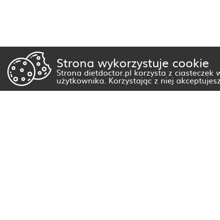
Strona wykorzystuje cookie
Strona dietdoctor.pl korzysta z ciasteczek
użytkownika. Korzystając z niej akceptujes
Dietetyk Białystok
Dietetyk Gorzów Wielkopolski
Dietetyk Kraków
Dietetyk Olsztyn
Dietetyk Rzeszów
Dietetyk Warszawa