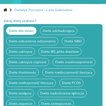
Dietetyk Pszczyna - Lista Gabinetów
Jakiej diety szukasz?
Dieta dla dzieci
Dieta odchudzająca
Dieta zaburzenia odżywiania
Dieta SIBO
Dieta cukrzyca
Dieta IBS jelito drażliwe
Dieta cukrzyca ciążowa
Dieta insulinooporność
Dieta Hashimoto
Dieta niedoczynność tarczycy
Dieta nadczynność tarczycy
Dieta PCOS
Dieta wzdęcia
Dieta nadciśnienie tętnicze
Dieta zaparcia
Dieta osteoporoza