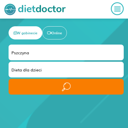
W gabinecie
Online