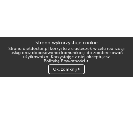
Strona wykorzystuje cookie
Strona dietdoctor.pl korzysta z ciasteczek w celu realizacji
usług oraz dopasowania komunikacji do zainteresowań
użytkownika. Korzystając z niej akceptujesz
Politykę Prywatności
Ok, zamknij
Dietetyk Białystok
Dietetyk Bydgoszcz