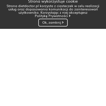
Strona wykorzystuje cookie
Strona dietdoctor.pl korzysta z ciasteczek w celu realizacji
usług oraz dopasowania komunikacji do zainteresowań
użytkownika. Korzystając z niej akceptujesz
Politykę Prywatności
Ok, zamknij
Dietetyk Białystok
Dietetyk Bydgoszcz
Dietetyk Gdańsk
Dietetyk Gorzów Wielkopolski
Dietetyk Katowice