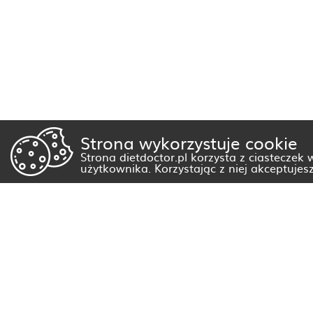
Strona wykorzystuje cookie
Strona dietdoctor.pl korzysta z ciasteczek
użytkownika. Korzystając z niej akceptujes
Dietetyk Białystok
Dietetyk Gorzów Wielkopolski
Dietetyk Kraków