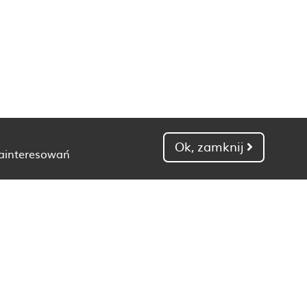
Ok, zamknij
zainteresowań
Dietetyk Gdańsk
Dietetyk Kielce
Dietetyk Łódź