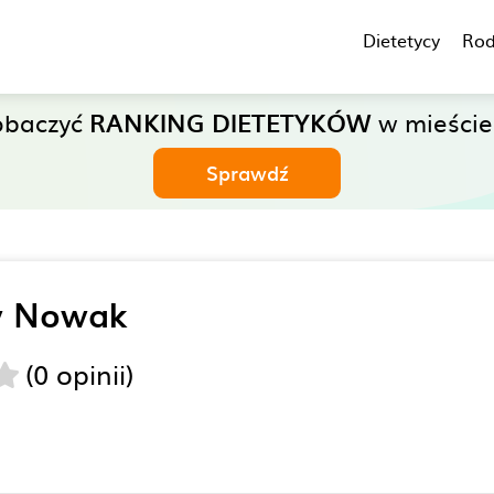
Dietetycy
Rod
obaczyć
RANKING DIETETYKÓW
w mieści
Sprawdź
w Nowak
(0 opinii)