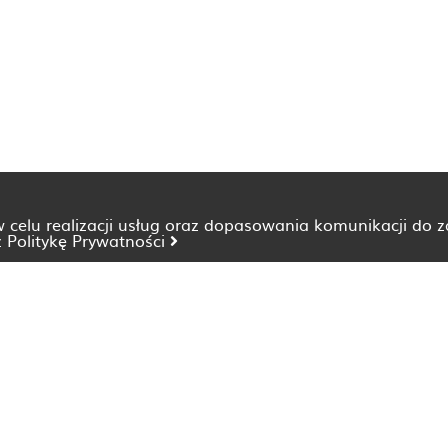
 w celu realizacji usług oraz dopasowania komunikacji do 
z
Politykę Prywatności
Dietetyk Bydgoszcz
Dietetyk Katowice
Dietetyk Lublin