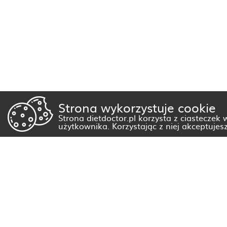
Strona wykorzystuje cookie
Strona dietdoctor.pl korzysta z ciasteczek
użytkownika. Korzystając z niej akceptujes
Dietetyk Białystok
Dietetyk Gorzów Wielkopolski