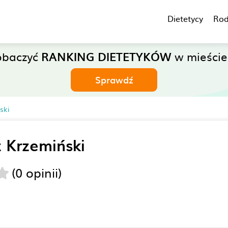
Dietetycy
Rod
obaczyć
RANKING DIETETYKÓW
w mieści
Sprawdź
ski
 Krzemiński
(0 opinii)