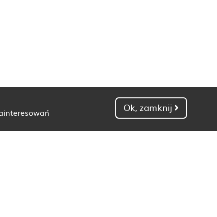
Ok, zamknij
zainteresowań
Dietetyk Gdańsk
Dietetyk Kielce