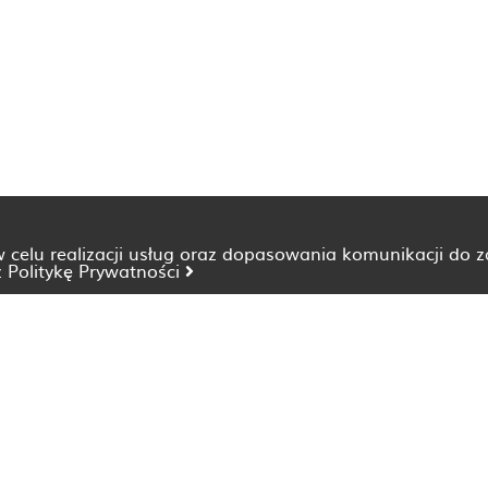
 w celu realizacji usług oraz dopasowania komunikacji do 
z
Politykę Prywatności
Dietetyk Bydgoszcz
Dietetyk Katowice