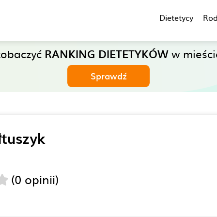
Dietetycy
Rod
zobaczyć
RANKING DIETETYKÓW
w mieści
Sprawdź
łtuszyk
(0 opinii)