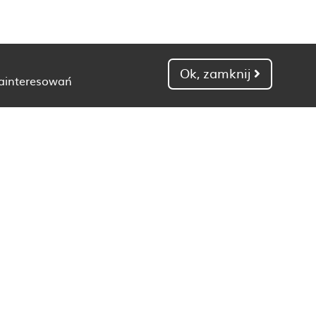
Ok, zamknij
zainteresowań
Dietetyk Gdańsk
Dietetyk Kielce
Dietetyk Łódź
Dietetyk Poznań
Dietetyk Toruń
Dietetyk Zielona Góra