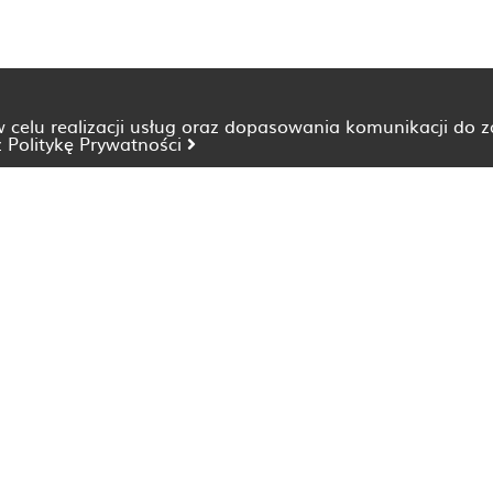
 w celu realizacji usług oraz dopasowania komunikacji do 
z
Politykę Prywatności
Dietetyk Bydgoszcz
Dietetyk Katowice
Dietetyk Lublin
Dietetyk Opole
Dietetyk Szczecin
Dietetyk Wrocław