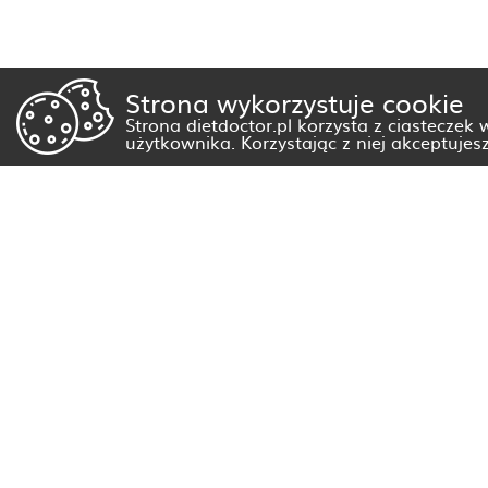
Strona wykorzystuje cookie
Strona dietdoctor.pl korzysta z ciasteczek
użytkownika. Korzystając z niej akceptujes
Dietetyk Białystok
Dietetyk Gorzów Wielkopolski
Dietetyk Kraków
Dietetyk Olsztyn
Dietetyk Rzeszów
Dietetyk Warszawa
Wszystkie miasta