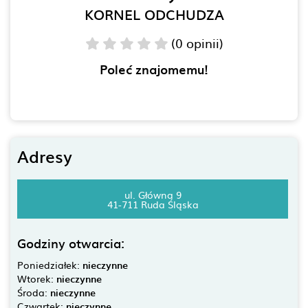
KORNEL ODCHUDZA
(0 opinii)
Poleć znajomemu!
Adresy
ul. Główna 9
41-711 Ruda Śląska
Godziny otwarcia:
Poniedziałek:
nieczynne
Wtorek:
nieczynne
Środa:
nieczynne
Czwartek:
nieczynne