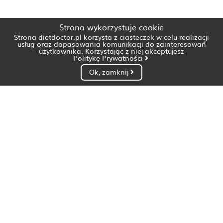
Strona wykorzystuje cookie
Strona dietdoctor.pl korzysta z ciasteczek w celu realizacji
usług oraz dopasowania komunikacji do zainteresowań
użytkownika. Korzystając z niej akceptujesz
Politykę Prywatności
Ok, zamknij
Dietetyk Białystok
Dietetyk Bydgoszcz
Dietetyk Gdańsk
Dietetyk Gorzów Wielkopolski