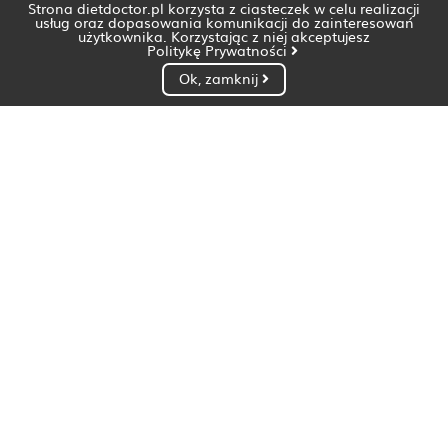
Strona dietdoctor.pl korzysta z ciasteczek w celu realizacji
usług oraz dopasowania komunikacji do zainteresowań
użytkownika. Korzystając z niej akceptujesz
Politykę Prywatności
Ok, zamknij
Dietetyk Białystok
Dietetyk Bydgoszcz
Dietetyk Gdańsk
Dietetyk Gorzów Wielkopolski
Dietetyk Katowice