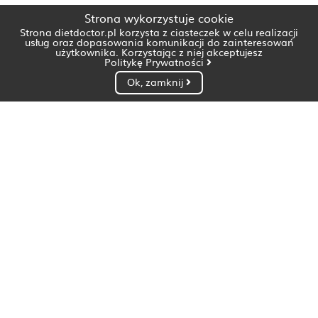
Strona wykorzystuje cookie
Strona dietdoctor.pl korzysta z ciasteczek w celu realizacji
usług oraz dopasowania komunikacji do zainteresowań
użytkownika. Korzystając z niej akceptujesz
Politykę Prywatności
Ok, zamknij
Dietetyk Białystok
Dietetyk Bydgoszcz
Dietetyk Gdańsk
Dietetyk Gorzów Wielkopolski
Dietetyk Katowice