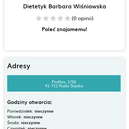
Dietetyk Barbara Wiśniowska
(0 opinii)
Poleć znajomemu!
Adresy
Podlas, 2/56
41-712 Ruda Śląska
Godziny otwarcia:
Poniedziałek:
nieczynne
Wtorek:
nieczynne
Środa:
nieczynne
Czwartek:
nieczynne