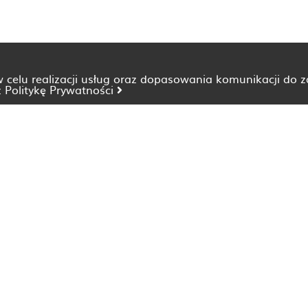
 w celu realizacji usług oraz dopasowania komunikacji do 
z
Politykę Prywatności
Dietetyk Bydgoszcz
Dietetyk Katowice
Dietetyk Lublin
Dietetyk Opole
Dietetyk Szczecin
Dietetyk Wrocław