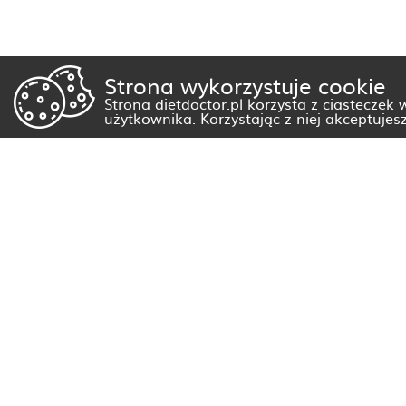
Strona wykorzystuje cookie
Strona dietdoctor.pl korzysta z ciasteczek
użytkownika. Korzystając z niej akceptujes
Dietetyk Białystok
Dietetyk Gorzów Wielkopolski
Dietetyk Kraków
Dietetyk Olsztyn
Dietetyk Rzeszów
Dietetyk Warszawa
Wszystkie miasta