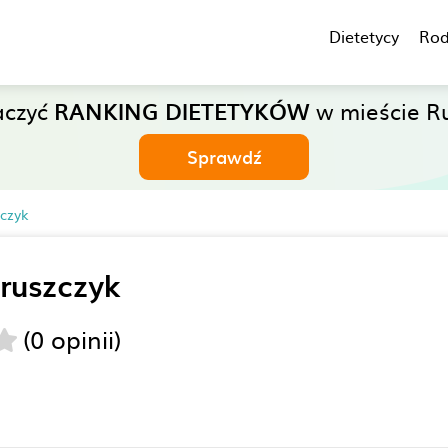
Dietetycy
Rod
aczyć
RANKING DIETETYKÓW
w mieście Ru
Sprawdź
czyk
ruszczyk
(0 opinii)