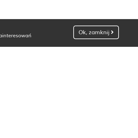
Ok, zamknij
zainteresowań
Dietetyk Gdańsk
Dietetyk Kielce
Dietetyk Łódź
Dietetyk Poznań
Dietetyk Toruń
Dietetyk Zielona Góra