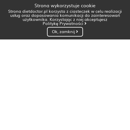
Strona wykorzystuje cookie
Strona dietdoctor.pl korzysta z ciasteczek w celu realizacji
usług oraz dopasowania komunikacji do zainteresowań
użytkownika. Korzystając z niej akceptujesz
Politykę Prywatności
Ok, zamknij
Dietetyk Białystok
Dietetyk Bydgoszcz
Dietetyk Gdańsk
Dietetyk Gorzów Wielkopolski