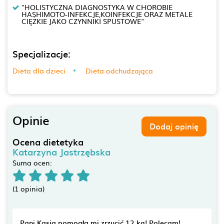
"HOLISTYCZNA DIAGNOSTYKA W CHOROBIE
HASHIMOTO-INFEKCJE,KOINFEKCJE ORAZ METALE
CIĘŻKIE JAKO CZYNNIKI SPUSTOWE"
Specjalizacje:
Dieta dla dzieci
Dieta odchudzająca
Opinie
Dodaj opinię
Ocena dietetyka
Katarzyna Jastrzębska
Suma ocen:
(1 opinia)
Pani Kasia pomogła mi zrzucić 12 kg! Polecam!