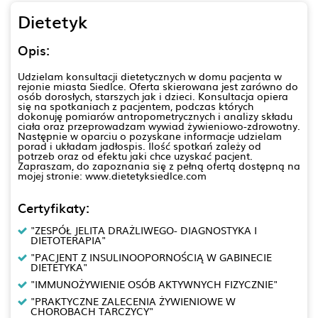
Dietetyk
Opis:
Udzielam konsultacji dietetycznych w domu pacjenta w
rejonie miasta Siedlce. Oferta skierowana jest zarówno do
osób dorosłych, starszych jak i dzieci. Konsultacja opiera
się na spotkaniach z pacjentem, podczas których
dokonuję pomiarów antropometrycznych i analizy składu
ciała oraz przeprowadzam wywiad żywieniowo-zdrowotny.
Następnie w oparciu o pozyskane informacje udzielam
porad i układam jadłospis. Ilość spotkań zależy od
potrzeb oraz od efektu jaki chce uzyskać pacjent.
Zapraszam, do zapoznania się z pełną ofertą dostępną na
mojej stronie: www.dietetyksiedlce.com
Certyfikaty:
"ZESPÓŁ JELITA DRAŻLIWEGO- DIAGNOSTYKA I
DIETOTERAPIA"
"PACJENT Z INSULINOOPORNOŚCIĄ W GABINECIE
DIETETYKA"
"IMMUNOŻYWIENIE OSÓB AKTYWNYCH FIZYCZNIE"
"PRAKTYCZNE ZALECENIA ŻYWIENIOWE W
CHOROBACH TARCZYCY"