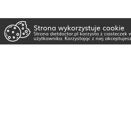
Strona wykorzystuje cookie
Strona dietdoctor.pl korzysta z ciasteczek
użytkownika. Korzystając z niej akceptujes
Dietetyk Białystok
Dietetyk Gorzów Wielkopolski
Dietetyk Kraków
Dietetyk Olsztyn
Dietetyk Rzeszów
Dietetyk Warszawa
Wszystkie miasta