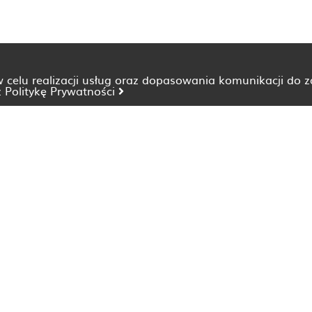
 w celu realizacji usług oraz dopasowania komunikacji do 
z
Politykę Prywatności
Dietetyk Bydgoszcz
Dietetyk Katowice
Dietetyk Lublin
Dietetyk Opole
Dietetyk Szczecin
Dietetyk Wrocław