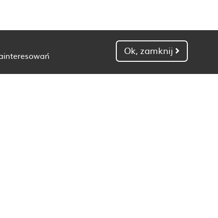
Ok, zamknij
zainteresowań
Dietetyk Gdańsk
Dietetyk Kielce
Dietetyk Łódź
Dietetyk Poznań
Dietetyk Toruń
Dietetyk Zielona Góra