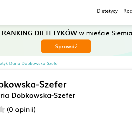
Dietetycy
Rod
ć
RANKING DIETETYKÓW
w mieście Siemia
Sprawdź
tetyk Daria Dobkowska-Szefer
bkowska-Szefer
aria Dobkowska-Szefer
(0 opinii)