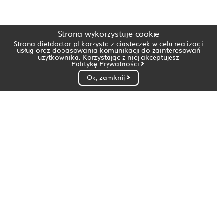
Strona wykorzystuje cookie
Strona dietdoctor.pl korzysta z ciasteczek w celu realizacji
usług oraz dopasowania komunikacji do zainteresowań
użytkownika. Korzystając z niej akceptujesz
Politykę Prywatności
Ok, zamknij
Dietetyk Białystok
Dietetyk Bydgoszcz
Dietetyk Gdańsk