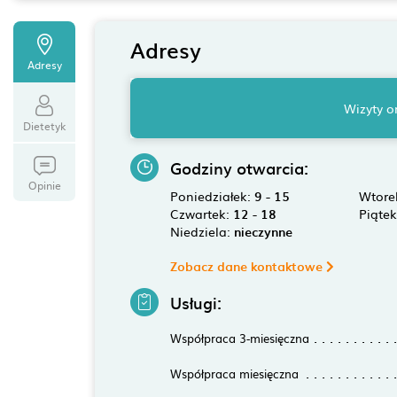
Adresy
Adresy
Wizyty o
Dietetyk
Godziny otwarcia:
Opinie
Poniedziałek:
9 - 15
Wtore
Czwartek:
12 - 18
Piąte
Niedziela:
nieczynne
Zobacz dane kontaktowe
Usługi:
Współpraca 3-miesięczna
Współpraca miesięczna