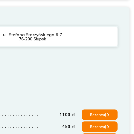
ul. Stefana Starzyńskiego 6-7
76-200 Słupsk
1100 zł
Rezerwuj
450 zł
Rezerwuj