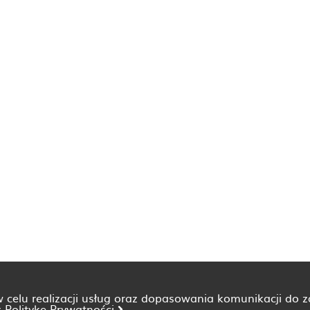
 w celu realizacji usług oraz dopasowania komunikacji do 
z
Politykę Prywatności