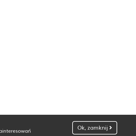
Ok, zamknij
zainteresowań