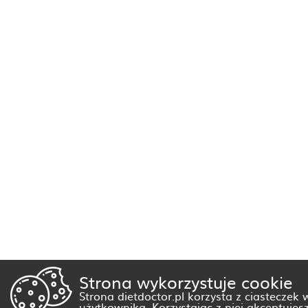
Strona wykorzystuje cookie
Strona dietdoctor.pl korzysta z ciasteczek
użytkownika. Korzystając z niej akceptujes