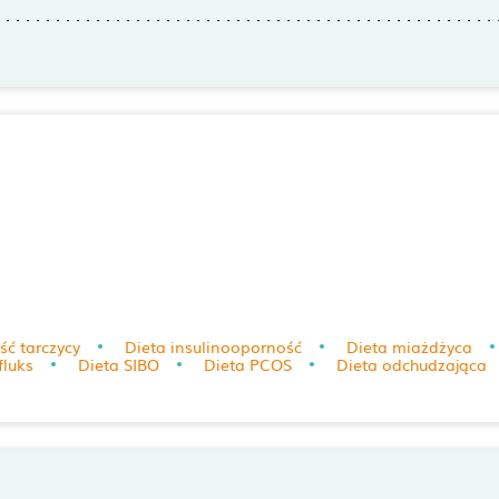
ć tarczycy
Dieta insulinooporność
Dieta miażdżyca
fluks
Dieta SIBO
Dieta PCOS
Dieta odchudzająca