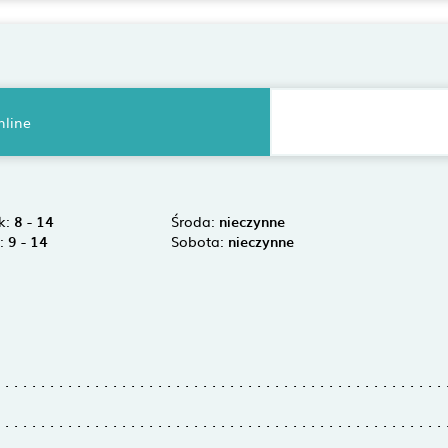
nline
k:
8 - 14
Środa:
nieczynne
k:
9 - 14
Sobota:
nieczynne