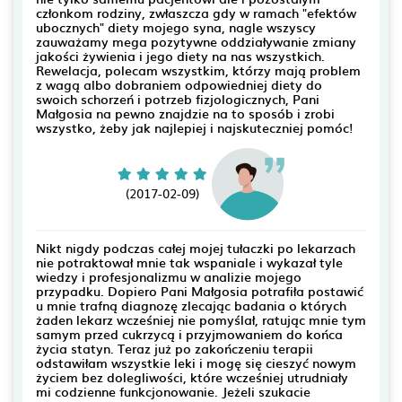
członkom rodziny, zwłaszcza gdy w ramach "efektów
ubocznych" diety mojego syna, nagle wszyscy
zauważamy mega pozytywne oddziaływanie zmiany
jakości żywienia i jego diety na nas wszystkich.
Rewelacja, polecam wszystkim, którzy mają problem
z wagą albo dobraniem odpowiedniej diety do
swoich schorzeń i potrzeb fizjologicznych, Pani
Małgosia na pewno znajdzie na to sposób i zrobi
wszystko, żeby jak najlepiej i najskuteczniej pomóc!
(2017-02-09)
Nikt nigdy podczas całej mojej tułaczki po lekarzach
nie potraktował mnie tak wspaniale i wykazał tyle
wiedzy i profesjonalizmu w analizie mojego
przypadku. Dopiero Pani Małgosia potrafiła postawić
u mnie trafną diagnozę zlecając badania o których
żaden lekarz wcześniej nie pomyślał, ratując mnie tym
samym przed cukrzycą i przyjmowaniem do końca
życia statyn. Teraz już po zakończeniu terapii
odstawiłam wszystkie leki i mogę się cieszyć nowym
życiem bez dolegliwości, które wcześniej utrudniały
mi codzienne funkcjonowanie. Jeżeli szukacie