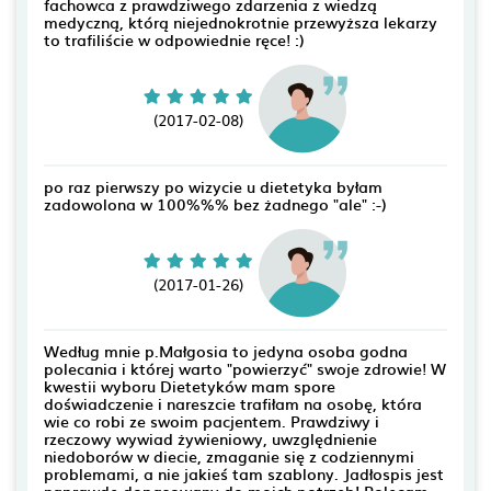
fachowca z prawdziwego zdarzenia z wiedzą
medyczną, którą niejednokrotnie przewyższa lekarzy
to trafiliście w odpowiednie ręce! :)
(2017-02-08)
po raz pierwszy po wizycie u dietetyka byłam
zadowolona w 100%%% bez żadnego "ale" :-)
(2017-01-26)
Według mnie p.Małgosia to jedyna osoba godna
polecania i której warto "powierzyć" swoje zdrowie! W
kwestii wyboru Dietetyków mam spore
doświadczenie i nareszcie trafiłam na osobę, która
wie co robi ze swoim pacjentem. Prawdziwy i
rzeczowy wywiad żywieniowy, uwzględnienie
niedoborów w diecie, zmaganie się z codziennymi
problemami, a nie jakieś tam szablony. Jadłospis jest
naprawdę dopasowany do moich potrzeb! Polecam