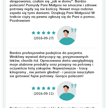
skrępowania, czułam się „jak w domu”. Bardzo
polecam! Pomysły Pani Małgosi na smaczne i zdrowe
potrawy nigdy się nie kończą. Nawet moja rodzina
zajada się tymi daniami. Dziękuję Pani Małgosiu! W
trakcie ciąży na pewno zgłoszę się do Pani o pomoc.
Pozdrawiam
(2016-09-27)
Bardzo profesjonalne podejście do pacjenta.
Wnikliwy wywiad dotyczący np, przyjmowanych
leków, chorób itd. Opracowana dieta uwzględniają
moje ulubione produkty oraz przepisy na potrawy i
oczywiście listę zakupów. Najważniejsze - tracę
kilogramy , nie jestem głodna! - i jeszcze nauczyłam
sie gotować fajne potrawy. Gorąco polecam!
(2016-09-11)
Profesjonalizm, cierpliwość i duża wiedza umożliwiły