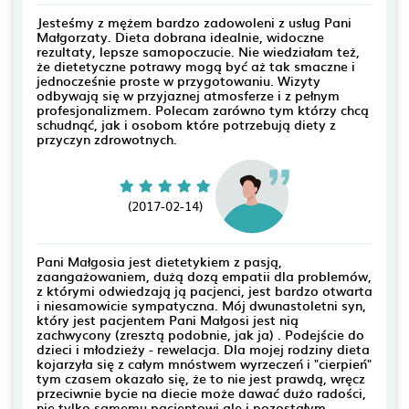
Jesteśmy z mężem bardzo zadowoleni z usług Pani
Małgorzaty. Dieta dobrana idealnie, widoczne
rezultaty, lepsze samopoczucie. Nie wiedziałam też,
że dietetyczne potrawy mogą być aż tak smaczne i
jednocześnie proste w przygotowaniu. Wizyty
odbywają się w przyjaznej atmosferze i z pełnym
profesjonalizmem. Polecam zarówno tym którzy chcą
schudnąć, jak i osobom które potrzebują diety z
przyczyn zdrowotnych.
(2017-02-14)
Pani Małgosia jest dietetykiem z pasją,
zaangażowaniem, dużą dozą empatii dla problemów,
z którymi odwiedzają ją pacjenci, jest bardzo otwarta
i niesamowicie sympatyczna. Mój dwunastoletni syn,
który jest pacjentem Pani Małgosi jest nią
zachwycony (zresztą podobnie, jak ja) . Podejście do
dzieci i młodzieży - rewelacja. Dla mojej rodziny dieta
kojarzyła się z całym mnóstwem wyrzeczeń i "cierpień"
tym czasem okazało się, że to nie jest prawdą, wręcz
przeciwnie bycie na diecie może dawać dużo radości,
nie tylko samemu pacjentowi ale i pozostałym