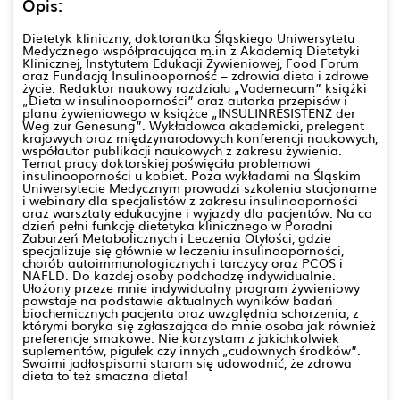
Opis:
Dietetyk kliniczny, doktorantka Śląskiego Uniwersytetu
Medycznego współpracująca m.in z Akademią Dietetyki
Klinicznej, Instytutem Edukacji Żywieniowej, Food Forum
oraz Fundacją Insulinooporność – zdrowia dieta i zdrowe
życie. Redaktor naukowy rozdziału „Vademecum” książki
„Dieta w insulinooporności” oraz autorka przepisów i
planu żywieniowego w książce „INSULINRESISTENZ der
Weg zur Genesung”. Wykładowca akademicki, prelegent
krajowych oraz międzynarodowych konferencji naukowych,
współautor publikacji naukowych z zakresu żywienia.
Temat pracy doktorskiej poświęciła problemowi
insulinooporności u kobiet. Poza wykładami na Śląskim
Uniwersytecie Medycznym prowadzi szkolenia stacjonarne
i webinary dla specjalistów z zakresu insulinooporności
oraz warsztaty edukacyjne i wyjazdy dla pacjentów. Na co
dzień pełni funkcję dietetyka klinicznego w Poradni
Zaburzeń Metabolicznych i Leczenia Otyłości, gdzie
specjalizuje się głównie w leczeniu insulinooporności,
chorób autoimmunologicznych i tarczycy oraz PCOS i
NAFLD. Do każdej osoby podchodzę indywidualnie.
Ułożony przeze mnie indywidualny program żywieniowy
powstaje na podstawie aktualnych wyników badań
biochemicznych pacjenta oraz uwzględnia schorzenia, z
którymi boryka się zgłaszająca do mnie osoba jak również
preferencje smakowe. Nie korzystam z jakichkolwiek
suplementów, pigułek czy innych „cudownych środków”.
Swoimi jadłospisami staram się udowodnić, że zdrowa
dieta to też smaczna dieta!