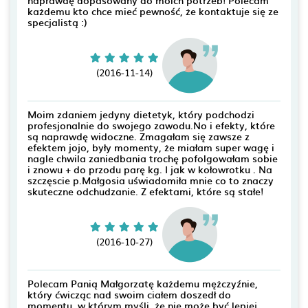
każdemu kto chce mieć pewność, że kontaktuje się ze
specjalistą :)
(2016-11-14)
Moim zdaniem jedyny dietetyk, który podchodzi
profesjonalnie do swojego zawodu.No i efekty, które
są naprawdę widoczne. Zmagałam się zawsze z
efektem jojo, były momenty, że miałam super wagę i
nagle chwila zaniedbania trochę pofolgowałam sobie
i znowu + do przodu parę kg. I jak w kołowrotku . Na
szczęscie p.Małgosia uświadomiła mnie co to znaczy
skuteczne odchudzanie. Z efektami, które są stałe!
(2016-10-27)
Polecam Panią Małgorzatę każdemu mężczyźnie,
który ćwicząc nad swoim ciałem doszedł do
momentu, w którym myśli, że nie może być lepiej,