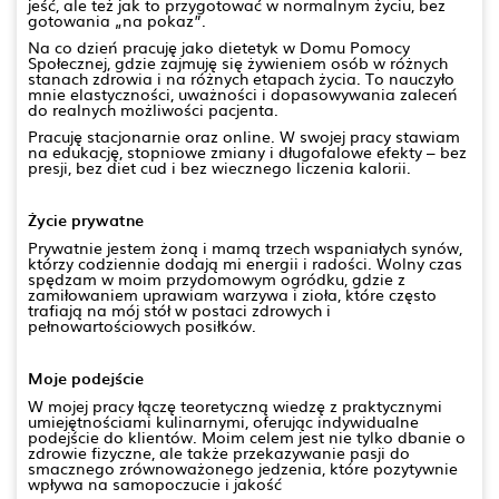
jeść, ale też jak to przygotować w normalnym życiu, bez
gotowania „na pokaz”.
Na co dzień pracuję jako dietetyk w Domu Pomocy
Społecznej, gdzie zajmuję się żywieniem osób w różnych
stanach zdrowia i na różnych etapach życia. To nauczyło
mnie elastyczności, uważności i dopasowywania zaleceń
do realnych możliwości pacjenta.
Pracuję stacjonarnie oraz online. W swojej pracy stawiam
na edukację, stopniowe zmiany i długofalowe efekty – bez
presji, bez diet cud i bez wiecznego liczenia kalorii.
Życie prywatne
Prywatnie jestem żoną i mamą trzech wspaniałych synów,
którzy codziennie dodają mi energii i radości. Wolny czas
spędzam w moim przydomowym ogródku, gdzie z
zamiłowaniem uprawiam warzywa i zioła, które często
trafiają na mój stół w postaci zdrowych i
pełnowartościowych posiłków.
Moje podejście
W mojej pracy łączę teoretyczną wiedzę z praktycznymi
umiejętnościami kulinarnymi, oferując indywidualne
podejście do klientów. Moim celem jest nie tylko dbanie o
zdrowie fizyczne, ale także przekazywanie pasji do
smacznego zrównoważonego jedzenia, które pozytywnie
wpływa na samopoczucie i jakość