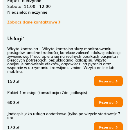
Piątek:
nieczynne
Sobota:
11:00 - 12:00
Niedziela:
nieczynne
Zobacz dane kontaktowe
Usługi:
Wizyta kontrolna – Wizyta kontrolna służy monitorowaniu
postępów, analizie trudności, korekcie zaleceń i dalszej edukacji
żywieniowej. Praca opiera się na realnych posiłkach pacjenta i
bieżących potrzebach, bez układania jadłospisu. Wizyta
obejmuje omówienie efektów, odpowiedzi na pytania oraz
wsparcie w utrzymaniu i rozwijaniu zmian. Wizyta online lub
mobilna.
150 zł
Rezerwuj
Pakiet 1 miesiąc (konsultacja+7dni jadłospis)
600 zł
Rezerwuj
Jadłospis jako usługa dodatkowa (tylko po wizycie startowej): 7
dni
170 zł
Rezerwuj