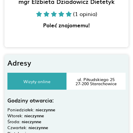
mgr Elżbieta Dziadowicz Dietetyk
(1 opinia)
Poleć znajomemu!
Adresy
ul. Piłsudskiego 25
Wizyty online
27-200 Starachowice
Godziny otwarcia:
Poniedziałek:
nieczynne
Wtorek:
nieczynne
Środa:
nieczynne
Czwartek:
nieczynne