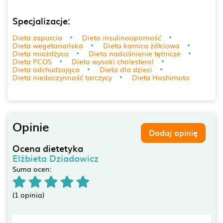
Specjalizacje:
Dieta zaparcia
Dieta insulinooporność
Dieta wegetariańska
Dieta kamica żółciowa
Dieta miażdżyca
Dieta nadciśnienie tętnicze
Dieta PCOS
Dieta wysoki cholesterol
Dieta odchudzająca
Dieta dla dzieci
Dieta niedoczynność tarczycy
Dieta Hashimoto
Opinie
Dodaj opinię
Ocena dietetyka
Elżbieta Dziadowicz
Suma ocen:
(1 opinia)