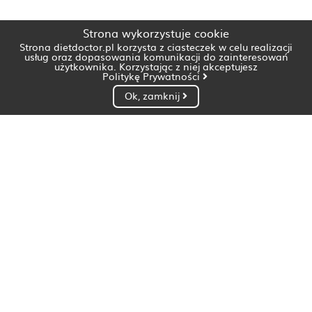
Strona wykorzystuje cookie
Strona dietdoctor.pl korzysta z ciasteczek w celu realizacji
usług oraz dopasowania komunikacji do zainteresowań
użytkownika. Korzystając z niej akceptujesz
Politykę Prywatności
Ok, zamknij
Dietetyk Białystok
Dietetyk Bydgoszcz
Dietetyk Gdańsk
Dietetyk Gorzów Wielkopolski