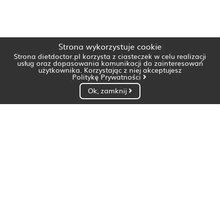
Strona wykorzystuje cookie
Strona dietdoctor.pl korzysta z ciasteczek w celu realizacji
usług oraz dopasowania komunikacji do zainteresowań
użytkownika. Korzystając z niej akceptujesz
Politykę Prywatności
Ok, zamknij
Dietetyk Białystok
Dietetyk Bydgoszcz
Dietetyk Gdańsk