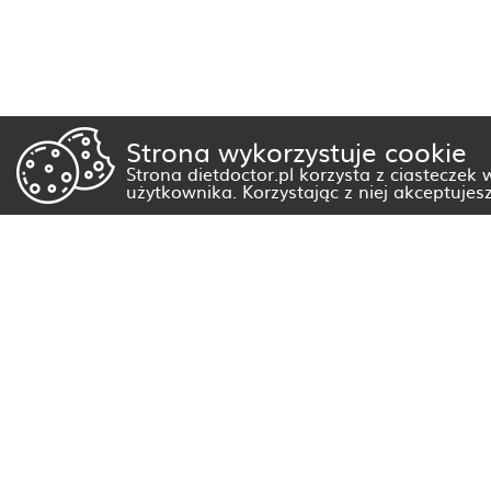
Strona wykorzystuje cookie
Strona dietdoctor.pl korzysta z ciasteczek
użytkownika. Korzystając z niej akceptujes
Dietetyk Białystok
Dietetyk Gorzów Wielkopolski
Dietetyk Kraków
Dietetyk Olsztyn
Dietetyk Rzeszów
Dietetyk Warszawa