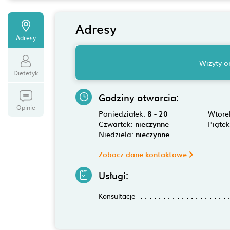
Adresy
Adresy
Wizyty o
Dietetyk
Godziny otwarcia:
Opinie
Poniedziałek:
8 - 20
Wtore
Czwartek:
nieczynne
Piąte
Niedziela:
nieczynne
Zobacz dane kontaktowe
Usługi:
Konsultacje