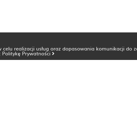
 w celu realizacji usług oraz dopasowania komunikacji do 
z
Politykę Prywatności
Dietetyk Bydgoszcz
Dietetyk Katowice
Dietetyk Lublin
Dietetyk Opole
Dietetyk Szczecin
Dietetyk Wrocław