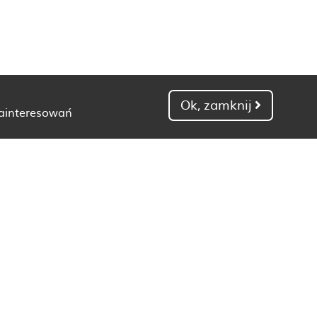
Ok, zamknij
zainteresowań
Dietetyk Gdańsk
Dietetyk Kielce
Dietetyk Łódź
Dietetyk Poznań
Dietetyk Toruń
Dietetyk Zielona Góra