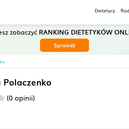
Dietetycy
Rod
esz zobaczyć
RANKING DIETETYKÓW ONL
Sprawdź
nko
 Polaczenko
(0 opinii)