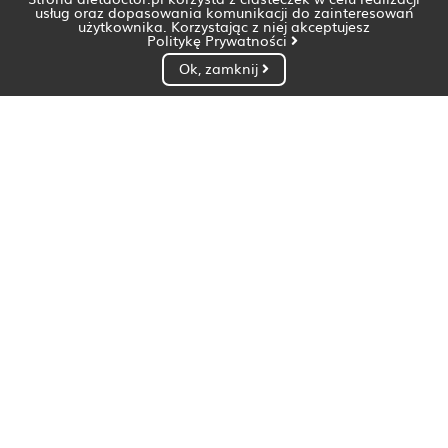
usług oraz dopasowania komunikacji do zainteresowań
użytkownika. Korzystając z niej akceptujesz
Politykę Prywatności
Ok, zamknij
Dietetyk Białystok
Dietetyk Bydgoszcz
Dietetyk Gdańsk
Dietetyk Gorzów Wielkopolski
Dietetyk Katowice