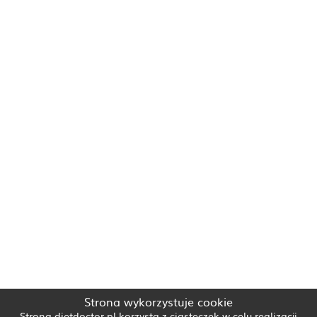
Strona wykorzystuje cookie
Strona dietdoctor.pl korzysta z ciasteczek w celu realizacji