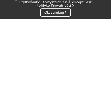
użytkownika. Korzystając z niej akceptujesz
Politykę Prywatności
Ok, zamknij
Dietetyk Białystok
Dietetyk Bydgoszcz
Dietetyk Gdańsk
Dietetyk Gorzów Wielkopolski
Dietetyk Katowice
Dietetyk Kielce