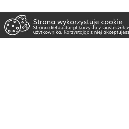
Strona wykorzystuje cookie
Strona dietdoctor.pl korzysta z ciasteczek
użytkownika. Korzystając z niej akceptujes
Dietetyk Białystok
Dietetyk Gorzów Wielkopolski
Dietetyk Kraków
Dietetyk Olsztyn
Dietetyk Rzeszów
Dietetyk Warszawa
Wszystkie miasta