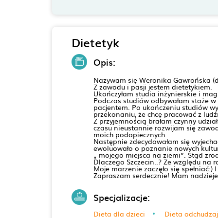
Dietetyk
Opis:
Nazywam się Weronika Gawrońska (da
Z zawodu i pasji jestem dietetykiem.
Ukończyłam studia inżynierskie i magi
Podczas studiów odbywałam staże w s
pacjentem. Po ukończeniu studiów wy
przekonaniu, że chcę pracować z lud
Z przyjemnością brałam czynny udział
czasu nieustannie rozwijam się zawod
moich podopiecznych.
Następnie zdecydowałam się wyjecha
ewoluowało o poznanie nowych kultur
„ mojego miejsca na ziemi”. Stąd zrod
Dlaczego Szczecin..? Ze względu na rod
Moje marzenie zaczęło się spełniać:)
Zapraszam serdecznie! Mam nadzieje-
Specjalizacje:
Dieta dla dzieci
Dieta odchudza