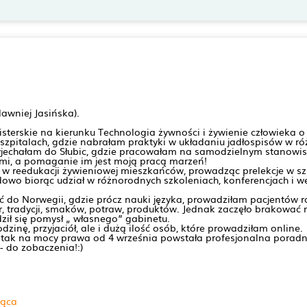
wniej Jasińska).
sterskie na kierunku Technologia żywności i żywienie człowieka o s
zpitalach, gdzie nabrałam praktyki w układaniu jadłospisów w ró
jechałam do Słubic, gdzie pracowałam na samodzielnym stanowisku
źmi, a pomaganie im jest moją pracą marzeń!
 w reedukacji żywieniowej mieszkańców, prowadząc prelekcje w szko
owo biorąc udział w różnorodnych szkoleniach, konferencjach i w
ć do Norwegii, gdzie prócz nauki języka, prowadziłam pacjentó
, tradycji, smaków, potraw, produktów. Jednak zaczęło brakować 
ził się pomysł „ własnego” gabinetu.
zinę, przyjaciół, ale i dużą ilość osób, które prowadziłam online.
 I tak na mocy prawa od 4 września powstała profesjonalna porad
 do zobaczenia!:)
jąca