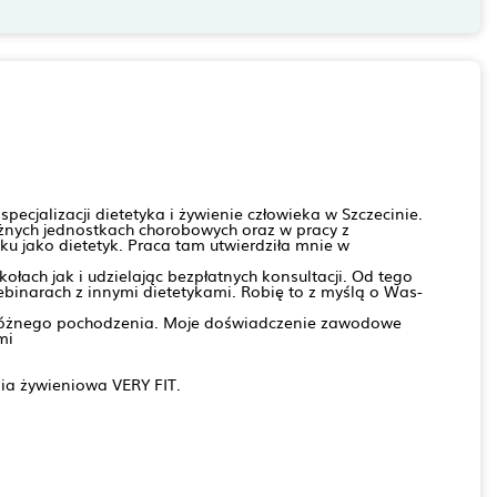
pecjalizacji dietetyka i żywienie człowieka w Szczecinie.
żnych jednostkach chorobowych oraz w pracy z
 jako dietetyk. Praca tam utwierdziła mnie w
łach jak i udzielając bezpłatnych konsultacji. Od tego
ebinarach z innymi dietetykami. Robię to z myślą o Was-
w różnego pochodzenia. Moje doświadczenie zawodowe
mi
nia żywieniowa VERY FIT.