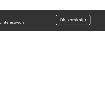
Ok, zamknij
zainteresowań
Dietetyk Gdańsk
Dietetyk Kielce
Dietetyk Łódź
Dietetyk Poznań
Dietetyk Toruń
Dietetyk Zielona Góra