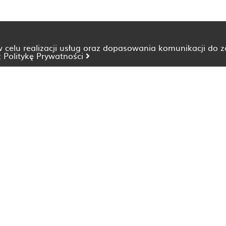
 w celu realizacji usług oraz dopasowania komunikacji do 
z
Politykę Prywatności
Dietetyk Bydgoszcz
Dietetyk Katowice
Dietetyk Lublin
Dietetyk Opole
Dietetyk Szczecin
Dietetyk Wrocław