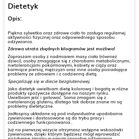
Dietetyk
Opis:
Piękna sylwetka oraz zdrowe ciało to zasługa regularnej
aktywności fizycznej oraz odpowiedniego sposobu
odżywiania.
Zdrowa utrata zbędnych kilogramów jest możliwa!
Zapraszam osoby z nadmiarem masy ciała (również
dzieci), osoby zmagające się z chorobami metabolicznymi,
nietolerancjami pokarmowymi, kobiety w ciąży oraz
karmiące piersią, mężczyzn oraz inne osoby posiadające
problemy ze zdrowiem i z codzienną dietą.
Specjalizuję się w diecie bezglutenowej.
Jako dietetyk uwielbiam dietę kolorową i bogatą w różne
produkty spożywcze dostępne na naszym rynku.
Uwielbiam jeść i gotować. Sama zmagam się z
nietolerancją glutenu, dlatego tak dobrze znane mi są
problemy dietetyczne.
Jadłospisy układane są pod indywidualne upodobania
żywieniowe i dostosowane są do trybu pracy i
codziennego funkcjonowania..
Już na pierwszej wizycie otrzymasz wstępne wskazówki
żywieniowe, dzięki którym będziesz mógł wprowadzić
pozytywne zmiany w swoim sposobie odżywiania.