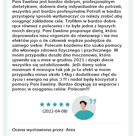
Pani Ewelina jest bardzo dobrym, profesjonalnym
dietetykiem, dobiera dietę indywidualnie do potrzeb,
wszystko jest bardzo profesjonalne.Potrafi w bardzo
przystępny sposób wytłumaczyć co należy zrobić aby
osiągnąć zakładane cele. Trafiłem w bardzo dobre
ręce również z polecenia i to była jedna z lepszych
moich decyzji. Pani Ewelina proponuje dietą, która
doprowadza nasz organizm do równowagi i nie ma
efektów jojo o ile człowiek mądrze podejdzie do
samego siebie. Polecam każdemu kto szuka pomocy
dla własnego zdrowia fizycznego i psychicznego. W
moim przypadku doszła dna moczanowa, która
ujawniła się u mnie w grudniu 2021 i dzięki diecie
wszystko się ustabilizowało. Jeśli damy sobie
minimum 4 miesiące tak jak ja to efekt w moim
przypadku minus około 14kg i dodatkowo chęć do
życia i energia na plus :) !!! i nadal będę korzystał z
pomocy Pani Eweliny. Bardzo dziękuję za wsparcie i
pomoc w osiąganiu celów. Polecam!!!
(2022-04-08)
Ocena wystawiona przez: Ania