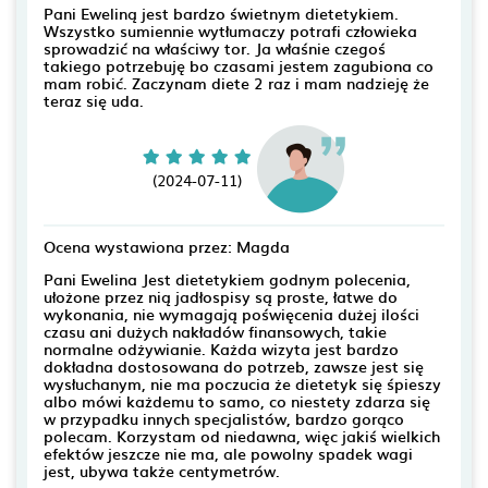
Pani Eweliną jest bardzo świetnym dietetykiem.
Wszystko sumiennie wytłumaczy potrafi człowieka
sprowadzić na właściwy tor. Ja właśnie czegoś
takiego potrzebuję bo czasami jestem zagubiona co
mam robić. Zaczynam diete 2 raz i mam nadzieję że
teraz się uda.
(2024-07-11)
Ocena wystawiona przez: Magda
Pani Ewelina Jest dietetykiem godnym polecenia,
ułożone przez nią jadłospisy są proste, łatwe do
wykonania, nie wymagają poświęcenia dużej ilości
czasu ani dużych nakładów finansowych, takie
normalne odżywianie. Każda wizyta jest bardzo
dokładna dostosowana do potrzeb, zawsze jest się
wysłuchanym, nie ma poczucia że dietetyk się śpieszy
albo mówi każdemu to samo, co niestety zdarza się
w przypadku innych specjalistów, bardzo gorąco
polecam. Korzystam od niedawna, więc jakiś wielkich
efektów jeszcze nie ma, ale powolny spadek wagi
jest, ubywa także centymetrów.