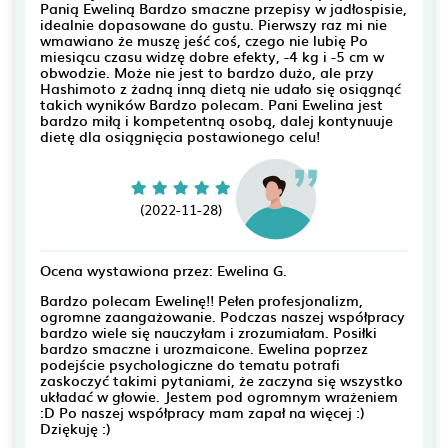
Panią Eweliną Bardzo smaczne przepisy w jadłospisie,
idealnie dopasowane do gustu. Pierwszy raz mi nie
wmawiano że muszę jeść coś, czego nie lubię Po
miesiącu czasu widzę dobre efekty, -4 kg i -5 cm w
obwodzie. Może nie jest to bardzo dużo, ale przy
Hashimoto z żadną inną dietą nie udało się osiągnąć
takich wyników Bardzo polecam. Pani Ewelina jest
bardzo miłą i kompetentną osobą, dalej kontynuuje
dietę dla osiągnięcia postawionego celu!
(2022-11-28)
Ocena wystawiona przez: Ewelina G.
Bardzo polecam Ewelinę!! Pełen profesjonalizm,
ogromne zaangażowanie. Podczas naszej współpracy
bardzo wiele się nauczyłam i zrozumiałam. Posiłki
bardzo smaczne i urozmaicone. Ewelina poprzez
podejście psychologiczne do tematu potrafi
zaskoczyć takimi pytaniami, że zaczyna się wszystko
układać w głowie. Jestem pod ogromnym wrażeniem
:D Po naszej współpracy mam zapał na więcej :)
Dziękuję :)