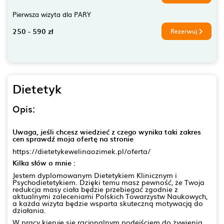
Pierwsza wizyta dla PARY
250 - 590 zł
Rezerwuj
Dietetyk
Opis:
Uwaga, jeśli chcesz wiedzieć z czego wynika taki zakres
cen sprawdź moja ofertę na stronie
https://dietetykewelinaozimek.pl/oferta/
Kilka słów o mnie :
Jestem dyplomowanym Dietetykiem Klinicznym i
Psychodietetykiem. Dzięki temu masz pewność, że Twoja
redukcja masy ciała będzie przebiegać zgodnie z
aktualnymi zaleceniami Polskich Towarzystw Naukowych,
a każda wizyta będzie wsparta skuteczną motywacją do
działania.
W pracy kieruję się racjonalnym podejściem do żywienia