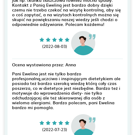
jak np. tkanka tłuszczowa również mocno spadły.
Kontakt z Panią Eweliną jest bardzo dobry dzięki
czemu nie trzeba czekać na wizytę kontrolną, aby się
o coś zapytać, a na wizytach kontrolnych można się
skupić na powiększaniu naszej wiedzy jeśli chodzi o
odpowiednie odżywianie. Polecam każdemu!
(2022-08-03)
Ocena wystawiona przez: Anna
Pani Ewelina jest nie tylko bardzo
profesjonalną,uczciwa i inspirującym dietetykiem ale
posiada też bardzo szeroką wiedzę którą cały czas
poszerza, co w dietetyce jest niezbędne. Bardzo też i
motywuje do wprowadzenia diety- nie tylko
odchudzającej ale też skierowanej dla osób z
wieloma alergiami. Bardzo polecam, pani Ewelina
bardzo mi pomogla.
(2022-07-23)