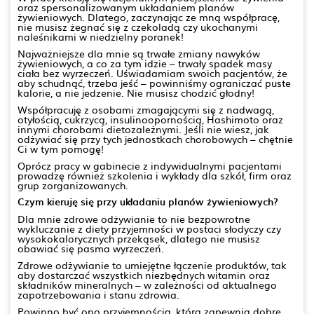
oraz spersonalizowanym układaniem planów
żywieniowych. Dlatego, zaczynając ze mną współpracę,
nie musisz żegnać się z czekoladą czy ukochanymi
naleśnikami w niedzielny poranek!
Najważniejsze dla mnie są trwałe zmiany nawyków
żywieniowych, a co za tym idzie – trwały spadek masy
ciała bez wyrzeczeń. Uświadamiam swoich pacjentów, że
aby schudnąć, trzeba jeść – powinniśmy ograniczać puste
kalorie, a nie jedzenie. Nie musisz chodzić głodny!
Współpracuję z osobami zmagającymi się z nadwagą,
otyłością, cukrzycą, insulinoopornością, Hashimoto oraz
innymi chorobami dietozależnymi. Jeśli nie wiesz, jak
odżywiać się przy tych jednostkach chorobowych – chętnie
Ci w tym pomogę!
Oprócz pracy w gabinecie z indywidualnymi pacjentami
prowadzę również szkolenia i wykłady dla szkół, firm oraz
grup zorganizowanych.
Czym kieruję się przy układaniu planów żywieniowych?
Dla mnie zdrowe odżywianie to nie bezpowrotne
wykluczanie z diety przyjemności w postaci słodyczy czy
wysokokalorycznych przekąsek, dlatego nie musisz
obawiać się pasma wyrzeczeń.
Zdrowe odżywianie to umiejętne łączenie produktów, tak
aby dostarczać wszystkich niezbędnych witamin oraz
składników mineralnych – w zależności od aktualnego
zapotrzebowania i stanu zdrowia.
Powinno być ono przyjemnością, która zapewnia dobre