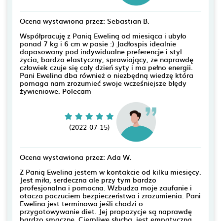
Ocena wystawiona przez: Sebastian B.
Współpracuję z Panią Eweliną od miesiąca i ubyło
ponad 7 kg i 6 cm w pasie :) Jadłospis idealnie
dopasowany pod indywidualne preferencje i styl
życia, bardzo elastyczny, sprawiający, że naprawdę
człowiek czuje się cały dzień syty i ma pełno energii.
Pani Ewelina dba również o niezbędną wiedzę która
pomaga nam zrozumieć swoje wcześniejsze błędy
żywieniowe. Polecam
(2022-07-15)
Ocena wystawiona przez: Ada W.
Z Panią Ewelina jestem w kontakcie od kilku miesięcy.
Jest miła, serdeczna ale przy tym bardzo
profesjonalna i pomocna. Wzbudza moje zaufanie i
otacza poczuciem bezpieczeństwa i zrozumienia. Pani
Ewelina jest terminowa jeśli chodzi o
przygotowywanie diet. Jej propozycje są naprawdę
bardzo smaczne. Cierpliwe słucha, jest empatyczna.