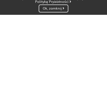
Politykę Prywatności
Ok, zamknij
Dietetyk Białystok
Dietetyk Bydgoszcz
Dietetyk Gdańsk
Dietetyk Gorzów Wielkopolski
Dietetyk Katowice
Dietetyk Kielce