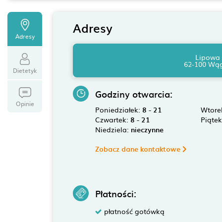
Adresy
Adresy
Lipowa
62-100 Wą
Dietetyk
Godziny otwarcia:
Opinie
Poniedziałek:
8 - 21
Wtore
Czwartek:
8 - 21
Piąte
Niedziela:
nieczynne
Zobacz dane kontaktowe
Płatności:
płatność gotówką