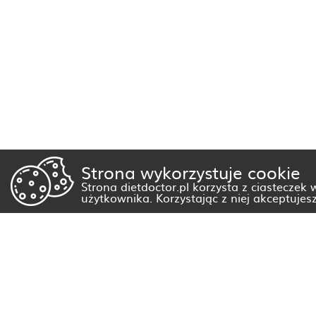
Strona wykorzystuje cookie
Strona dietdoctor.pl korzysta z ciasteczek
użytkownika. Korzystając z niej akceptujes
Dietetyk Białystok