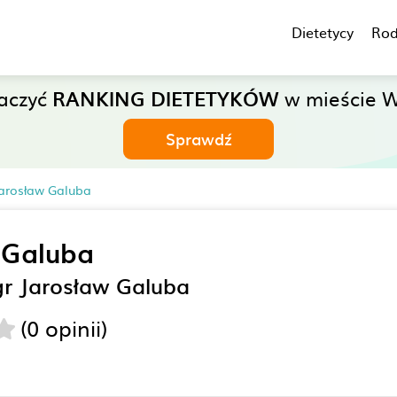
Dietetycy
Rod
aczyć
RANKING DIETETYKÓW
w mieście 
Sprawdź
Jarosław Galuba
 Galuba
gr Jarosław Galuba
(0 opinii)