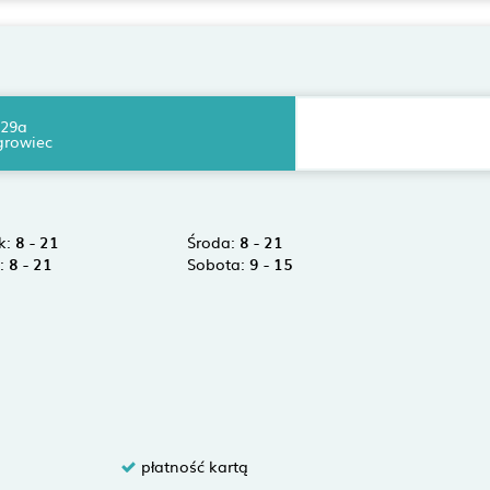
 29a
growiec
k:
8 - 21
Środa:
8 - 21
k:
8 - 21
Sobota:
9 - 15
płatność kartą