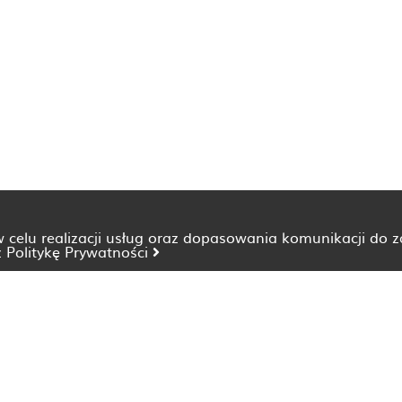
 w celu realizacji usług oraz dopasowania komunikacji do 
z
Politykę Prywatności
Dietetyk Bydgoszcz