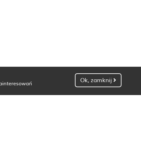
Ok, zamknij
zainteresowań
Dietetyk Gdańsk