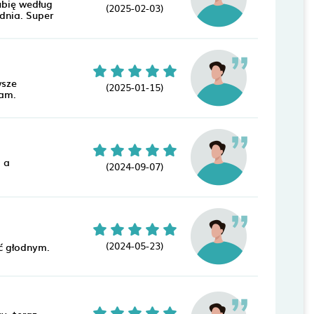
ubię według
(2025-02-03)
 dnia. Super
wsze
(2025-01-15)
cam.
, a
(2024-09-07)
(2024-05-23)
ić głodnym.
y ,teraz