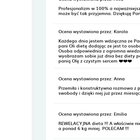
Profesjonalizm w 100% a najważniejsz
może być tak przyjemna. Dziękuję Pan
Ocena wystawiona przez: Karola
Każdego dnia jestem wdzięczna ze Pan
pani Oli dietę dodając ze jest to oso
Osoba odpowiednia z ogromna wiedza. 
wyobrażam sobie już dnia bez diety 
panią Olę z czystym sercem ❤️❤️❤️
Ocena wystawiona przez: Anna
Przemiła i konstruktywna rozmowa z pa
swobody i dzięki niej już przez miesią
Ocena wystawiona przez: Emilia
REWELACYJNA dieta !!! A właściwie nie 
a ponad 6 kg mniej. POLECAM !!!