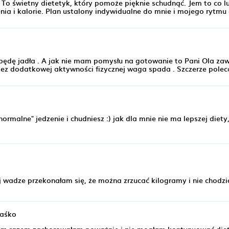
To świetny dietetyk, który pomoże pięknie schudnąć. Jem to co l
zenia i kalorie. Plan ustalony indywidualne do mnie i mojego rytmu
o będę jadła . A jak nie mam pomysłu na gotowanie to Pani Ola za
 bez dodatkowej aktywności fizycznej waga spada . Szczerze pole
normalne" jedzenie i chudniesz :) jak dla mnie nie ma lepszej diety
ej wadze przekonałam się, że można zrzucać kilogramy i nie chodz
Waśko
zym razem zachorowałam poważnie i nie mogłam kontynuować diet