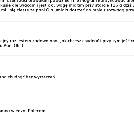
usie ale wracam i jest ok . wagę miałam przy starcie 116 a dziś
mi i się cieszę że pani Ola umiała dotrzeć do mnie z rozwagą przy
lejny raz jestem zadowolona. Jak chcesz chudnąć i przy tym jeść co
 Pani Oli :)
ożna chudnąć bez wyrzeczeń
romna wiedza. Polecam