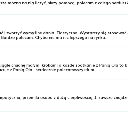
ze można na nią liczyć, służy pomocą, polecam z całego serdusz
ilać i tworzyć wymyślne dania. Elastyczna. Wystarczy się stosować
r. Bardzo polecam. Chyba nie ma nic lepszego na rynku.
 ciągle chudnę małymi krokami a każde spotkanie z Panią Ola to br
cuje z Panią Ola i serdecznie polecamwszystkim
patyczna, przemiła osoba z dużą cierpliwością :). zawsze znajdzi