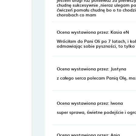
chudnę sukcesywnie ,nieraz ulegam pok
ćwiczeń pomału chudnę bo o to chodzi 
chorobach co mam
Ocena wystawiona przez: Kasia eN
Wróciłam do Pani Oli po 7 latach, i ko
odmawiając sobie pyszności, to tylko u
Ocena wystawiona przez: Justyna
z całego serca polecam Panią Olę, m
Ocena wystawiona przez: Iwona
super sprawa, świetne podejście i og
Ocena wystawiona przez: Ania