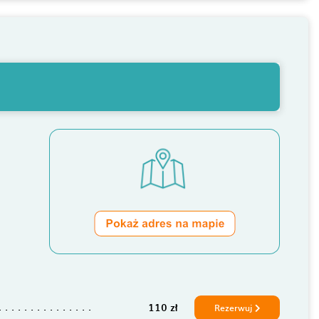
110 zł
Rezerwuj