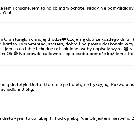
e jem i chudnę, jem to na co mam ochotę. Nigdy nie pomyślałaby
i Olu!
i Ola stanęła na mojej drodze❤️ Czuje się dobrze każdego dnia i
ba bardzo kompetentna, szczera, dobra i po prostu doskonała w ty
Jem to co lubię i chudnę tak jak inne osoby napisały wyżej 🥰 Ni
pani Oli 😅 Na prawde cudowna ciepła osoba pomoże każdemu. P
nią dietetyk. Dieta, która nie jest dietą restrykcyjną. Pozwala na
c schudłam 3,5kg.
dieta - jem to co lubię :) . Pod opieką Pani Oli jestem niespełna 