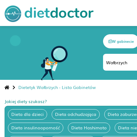
W gabinecie
Dietetyk Wałbrzych - Lista Gabinetów
Jakiej diety szukasz?
Dieta dla dzieci
Dieta odchudzająca
Dieta zaburze
Dieta insulinooporność
Dieta Hashimoto
Dieta ni