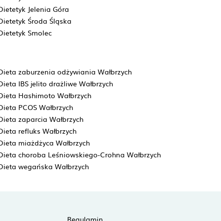
Dietetyk Jelenia Góra
Dietetyk Środa Śląska
Dietetyk Smolec
Dieta zaburzenia odżywiania Wałbrzych
Dieta IBS jelito drażliwe Wałbrzych
Dieta Hashimoto Wałbrzych
Dieta PCOS Wałbrzych
Dieta zaparcia Wałbrzych
Dieta refluks Wałbrzych
Dieta miażdżyca Wałbrzych
Dieta choroba Leśniowskiego-Crohna Wałbrzych
Dieta wegańska Wałbrzych
Regulamin