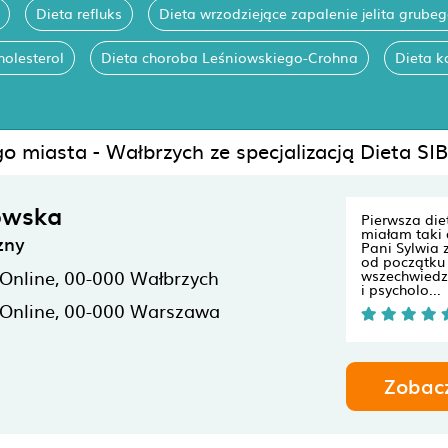
Dieta refluks
Dieta wrzodziejące zapalenie jelita grube
holesterol
Dieta choroba Leśniowskiego-Crohna
Dieta k
go miasta - Wałbrzych ze specjalizacją Dieta SI
owska
Pierwsza die
miałam taki 
zny
Pani Sylwia 
od początku 
 Online,
00-000
Wałbrzych
wszechwiedz
i psycholo...
 Online,
00-000
Warszawa
Zobac