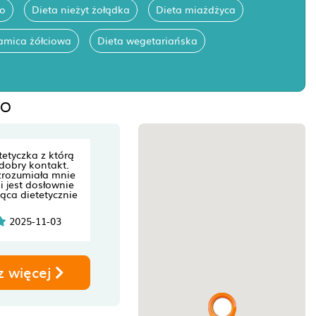
go
Dieta nieżyt żołądka
Dieta miażdżyca
amica żółciowa
Dieta wegetariańska
BO
tetyczka z którą
dobry kontakt.
zrozumiała mnie
i jest dosłownie
ąca dietetycznie
2025-11-03
z więcej