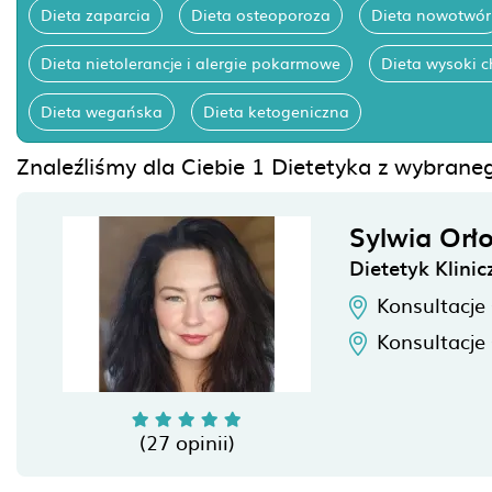
Dieta zaparcia
Dieta osteoporoza
Dieta nowotwór
Dieta nietolerancje i alergie pokarmowe
Dieta wysoki c
Dieta wegańska
Dieta ketogeniczna
Znaleźliśmy dla Ciebie 1 Dietetyka z wybrane
Sylwia Orł
Dietetyk Klinic
Konsultacje
Konsultacje
(27 opinii)