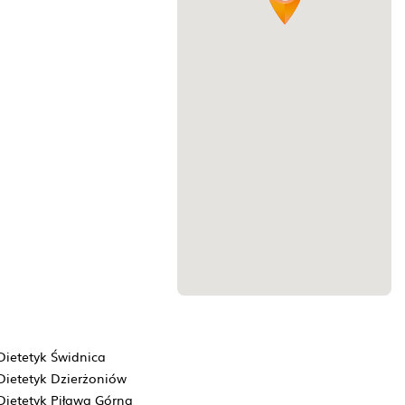
Dietetyk Świdnica
Dietetyk Dzierżoniów
Dietetyk Piława Górna