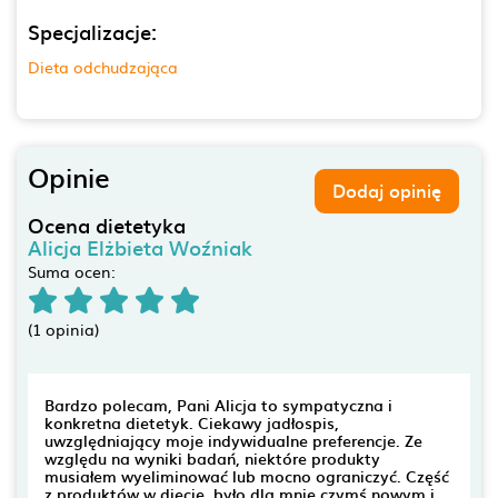
Specjalizacje:
Dieta odchudzająca
Opinie
Dodaj opinię
Ocena dietetyka
Alicja Elżbieta Woźniak
Suma ocen:
(1 opinia)
Bardzo polecam, Pani Alicja to sympatyczna i
konkretna dietetyk. Ciekawy jadłospis,
uwzględniający moje indywidualne preferencje. Ze
względu na wyniki badań, niektóre produkty
musiałem wyeliminować lub mocno ograniczyć. Część
z produktów w diecie, było dla mnie czymś nowym i