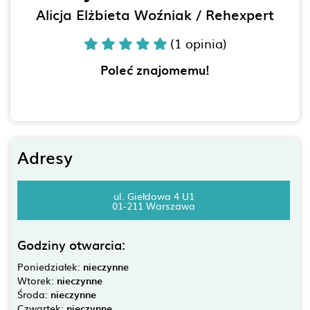
Alicja Elżbieta Woźniak / Rehexpert
(1 opinia)
Poleć znajomemu!
Adresy
ul. Giełdowa 4 U1
01-211 Warszawa
Godziny otwarcia:
Poniedziałek:
nieczynne
Wtorek:
nieczynne
Środa:
nieczynne
Czwartek:
nieczynne