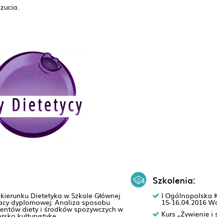
zucia.
Szkolenia:
kierunku Dietetyka w Szkole Głównej
I Ogólnopolska K
racy dyplomowej: Analiza sposobu
15-16.04.2016 W
entów diety i środków spożywczych w
Kurs „Żywienie i
rsko kulturystykę.