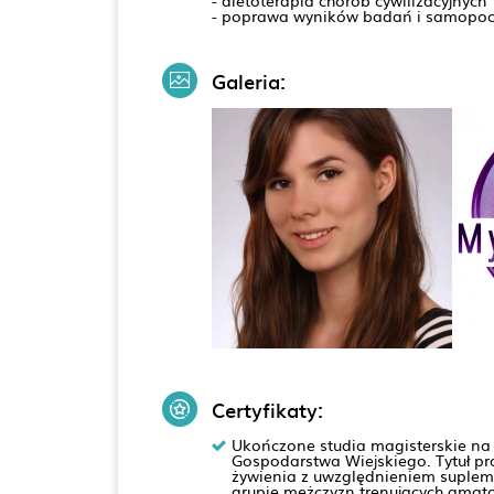
- dietoterapia chorób cywilizacyjnych
- poprawa wyników badań i samopoc
Galeria:
Certyfikaty:
Ukończone studia magisterskie na 
Gospodarstwa Wiejskiego. Tytuł p
żywienia z uwzględnieniem suplem
grupie mężczyzn trenujących amato