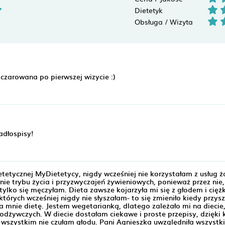
Dietetyk
Obsługa / Wizyta
czarowana po pierwszej wizycie :)
adłospisy!
etetycznej MyDietetycy, nigdy wcześniej nie korzystałam z usług 
ie trybu życia i przyzwyczajeń żywieniowych, ponieważ przez nie, 
tylko się męczyłam. Dieta zawsze kojarzyła mi się z głodem i ciężk
tórych wcześniej nigdy nie słyszałam- to się zmieniło kiedy przys
a mnie dietę. Jestem wegetarianką, dlatego zależało mi na diecie,
odżywczych. W diecie dostałam ciekawe i proste przepisy, dzięki
de wszystkim nie czułam głodu. Pani Agnieszka uwzględniła wszystk