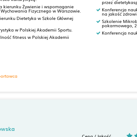
przez dietetyka
 kierunku Żywienie i wspomaganie
Konferencja nau
i Wychowania Fizycznego w Warszawie.
na jakość zdrow
kierunku Dietetyka w Szkole Głównej
Szkolenie Mikrob
pokarmowego, 2
urystyka w Polskiej Akademii Sportu.
Konferencja nauk
jalność fitness w Polskiej Akademii
portowca
owska
Cena / Jakość