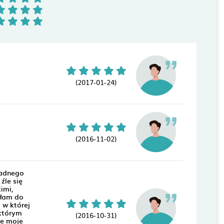
(2017-01-24)
(2016-11-02)
żadnego
źle się
imi,
złam do
 w której
 którym
(2016-10-31)
ie moje