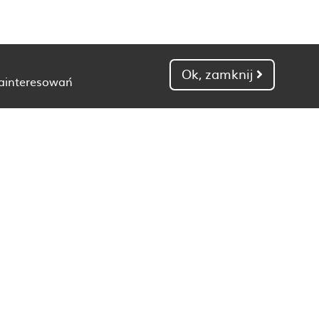
Ok, zamknij
zainteresowań
Dietetyk Gdańsk
Dietetyk Kielce
Dietetyk Łódź
Dietetyk Poznań
Dietetyk Toruń
Dietetyk Zielona Góra