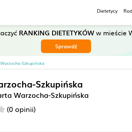
Dietetycy
Rod
baczyć
RANKING DIETETYKÓW
w mieście 
Sprawdź
a Warzocha-Szkupińska
rzocha-Szkupińska
arta Warzocha-Szkupińska
(0 opinii)