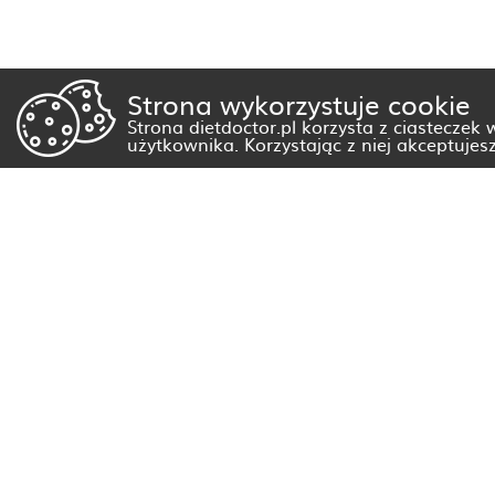
Strona wykorzystuje cookie
Strona dietdoctor.pl korzysta z ciasteczek
użytkownika. Korzystając z niej akceptujes
Dietetyk Białystok
Dietetyk Gorzów Wielkopolski
Dietetyk Kraków
Dietetyk Olsztyn
Dietetyk Rzeszów
Dietetyk Warszawa
Wszystkie miasta