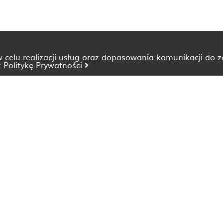
 w celu realizacji usług oraz dopasowania komunikacji do 
z
Politykę Prywatności
Dietetyk Bydgoszcz
Dietetyk Katowice
Dietetyk Lublin
Dietetyk Opole
Dietetyk Szczecin
Dietetyk Wrocław