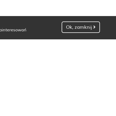
Ok, zamknij
zainteresowań
Dietetyk Gdańsk
Dietetyk Kielce
Dietetyk Łódź
Dietetyk Poznań
Dietetyk Toruń
Dietetyk Zielona Góra