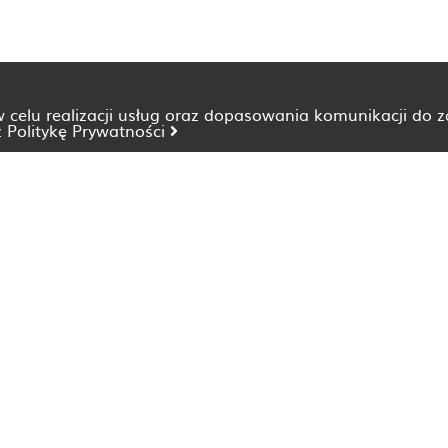
 w celu realizacji usług oraz dopasowania komunikacji do 
z
Politykę Prywatności
Dietetyk Bydgoszcz
Dietetyk Katowice
Dietetyk Lublin
Dietetyk Opole
Dietetyk Szczecin
Dietetyk Wrocław