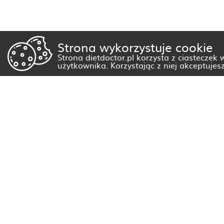
Strona wykorzystuje cookie
Strona dietdoctor.pl korzysta z ciasteczek
użytkownika. Korzystając z niej akceptujes
Dietetyk Białystok
Dietetyk Gorzów Wielkopolski
Dietetyk Kraków
Dietetyk Olsztyn
Dietetyk Rzeszów
Dietetyk Warszawa
Wszystkie miasta