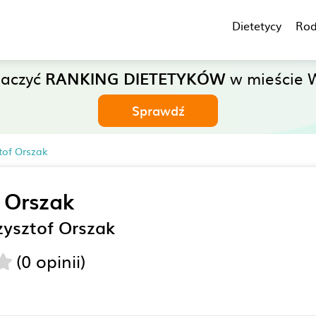
Dietetycy
Rod
baczyć
RANKING DIETETYKÓW
w mieście 
Sprawdź
tof Orszak
 Orszak
zysztof Orszak
(0 opinii)