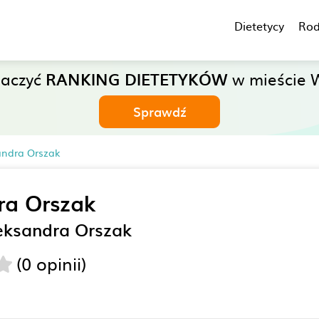
Dietetycy
Rod
baczyć
RANKING DIETETYKÓW
w mieście 
Sprawdź
andra Orszak
ra Orszak
eksandra Orszak
(0 opinii)