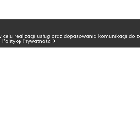
 w celu realizacji usług oraz dopasowania komunikacji do 
z
Politykę Prywatności
Dietetyk Bydgoszcz
Dietetyk Katowice
Dietetyk Lublin
Dietetyk Opole
Dietetyk Szczecin
Dietetyk Wrocław