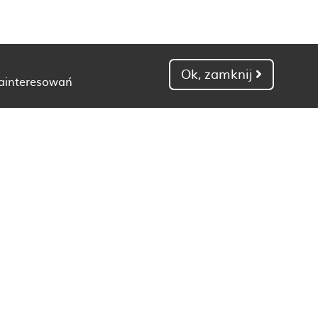
Ok, zamknij
zainteresowań
Dietetyk Gdańsk
Dietetyk Kielce
Dietetyk Łódź
Dietetyk Poznań
Dietetyk Toruń
Dietetyk Zielona Góra