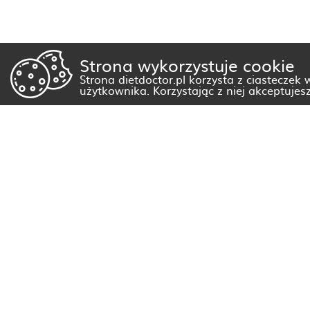
Strona wykorzystuje cookie
Strona dietdoctor.pl korzysta z ciasteczek
użytkownika. Korzystając z niej akceptujes
Dietetyk Białystok
Dietetyk Gorzów Wielkopolski
Dietetyk Kraków
Dietetyk Olsztyn
Dietetyk Rzeszów
Dietetyk Warszawa
Wszystkie miasta