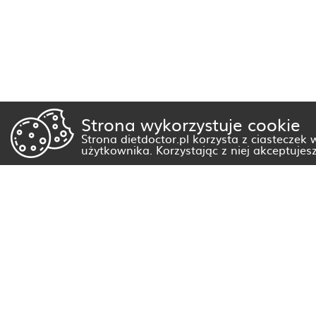
Strona wykorzystuje cookie
Strona dietdoctor.pl korzysta z ciasteczek
użytkownika. Korzystając z niej akceptujes
Dietetyk Białystok
Dietetyk Gorzów Wielkopolski
Dietetyk Kraków
Dietetyk Olsztyn