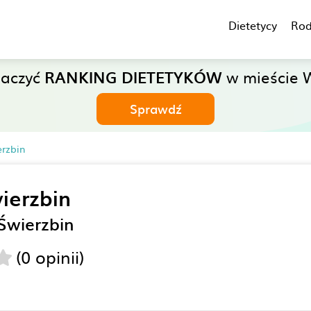
Dietetycy
Rod
baczyć
RANKING DIETETYKÓW
w mieście 
Sprawdź
rzbin
ierzbin
Świerzbin
(0 opinii)