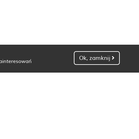
Ok, zamknij
zainteresowań
Dietetyk Gdańsk
Dietetyk Kielce
Dietetyk Łódź
Dietetyk Poznań