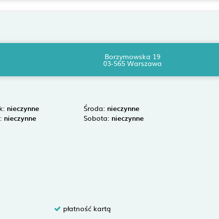
Borzymowska 19
03-565 Warszawa
k:
nieczynne
Środa:
nieczynne
k:
nieczynne
Sobota:
nieczynne
płatność kartą