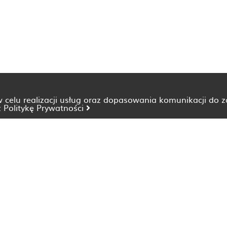
 w celu realizacji usług oraz dopasowania komunikacji do 
z
Politykę Prywatności
Dietetyk Bydgoszcz
Dietetyk Katowice
Dietetyk Lublin
Dietetyk Opole