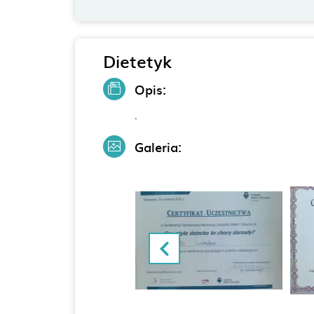
Dietetyk
Opis:
.
Galeria: