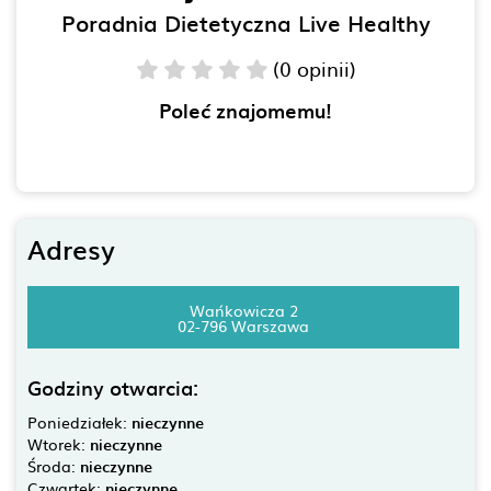
Poradnia Dietetyczna Live Healthy
(0 opinii)
Poleć znajomemu!
Adresy
Wańkowicza 2
02-796 Warszawa
Godziny otwarcia:
Poniedziałek:
nieczynne
Wtorek:
nieczynne
Środa:
nieczynne
Czwartek:
nieczynne