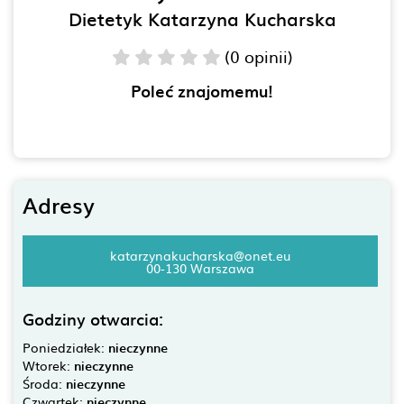
Dietetyk Katarzyna Kucharska
(0 opinii)
Poleć znajomemu!
Adresy
katarzynakucharska@onet.eu
00-130 Warszawa
Godziny otwarcia:
Poniedziałek:
nieczynne
Wtorek:
nieczynne
Środa:
nieczynne
Czwartek:
nieczynne