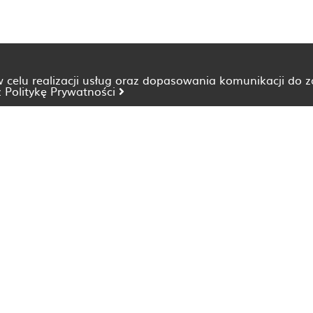
 w celu realizacji usług oraz dopasowania komunikacji do 
z
Politykę Prywatności
Dietetyk Bydgoszcz
Dietetyk Katowice
Dietetyk Lublin
Dietetyk Opole
Dietetyk Szczecin
Dietetyk Wrocław