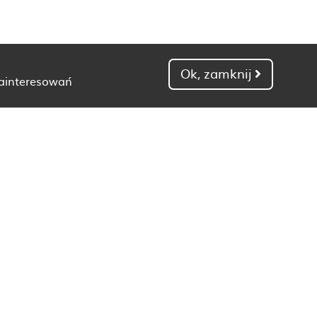
Ok, zamknij
zainteresowań
Dietetyk Gdańsk
Dietetyk Kielce
Dietetyk Łódź
Dietetyk Poznań
Dietetyk Toruń
Dietetyk Zielona Góra