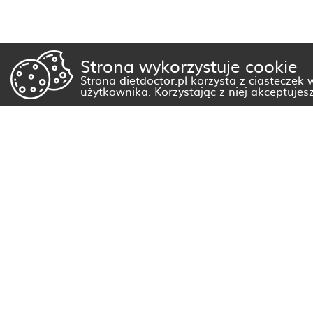
Strona wykorzystuje cookie
Strona dietdoctor.pl korzysta z ciasteczek
użytkownika. Korzystając z niej akceptujes
Dietetyk Białystok
Dietetyk Gorzów Wielkopolski
Dietetyk Kraków
Dietetyk Olsztyn
Dietetyk Rzeszów
Dietetyk Warszawa
Wszystkie miasta