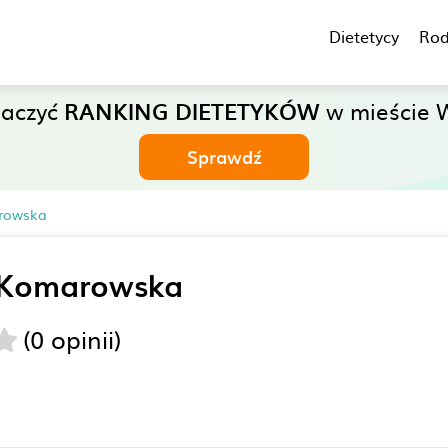
Dietetycy
Rod
baczyć
RANKING DIETETYKÓW
w mieście 
Sprawdź
rowska
 Komarowska
(0 opinii)