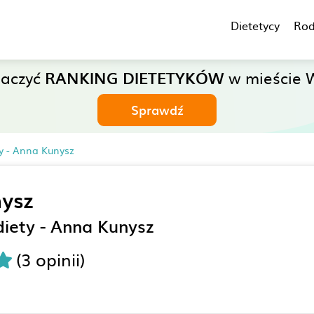
Dietetycy
Rod
baczyć
RANKING DIETETYKÓW
w mieście 
Sprawdź
y - Anna Kunysz
ysz
iety - Anna Kunysz
(3 opinii)