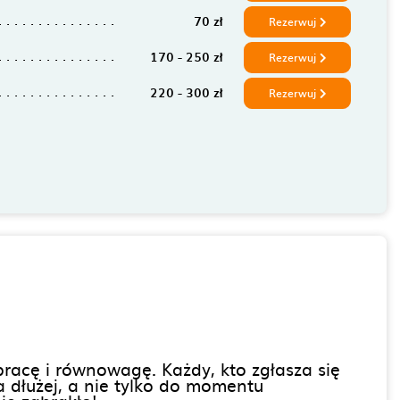
70 zł
Rezerwuj
170 - 250 zł
Rezerwuj
220 - 300 zł
Rezerwuj
racę i równowagę. Każdy, kto zgłasza się
dłużej, a nie tylko do momentu