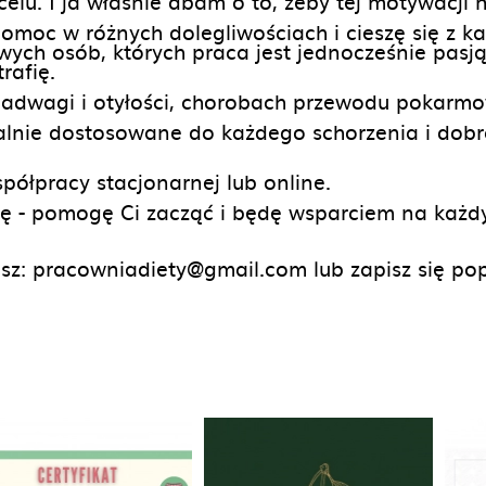
lu. I ja właśnie dbam o to, żeby tej motywacji n
pomoc w różnych dolegliwościach i cieszę się z 
wych osób, których praca jest jednocześnie pasją,
rafię.
 nadwagi i otyłości, chorobach przewodu pokarmow
alnie dostosowane do każdego schorzenia i dob
półpracy stacjonarnej lub online.
ę - pomogę Ci zacząć i będę wsparciem na każdy
sz: pracowniadiety@gmail.com lub zapisz się pop