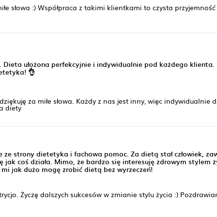
:
iłe słowa :) Współpraca z takimi klientkami to czysta przyjemność 
 Dieta ułożona perfekcyjnie i indywidualnie pod każdego klienta
tetyka! 👌
:
ziękuję za miłe słowa. Każdy z nas jest inny, więc indywidualnie 
a diety
ze strony dietetyka i fachowa pomoc. Za dietą stał człowiek, za
 jak coś działa. Mimo, że bardzo się interesuję zdrowym stylem ż
 mi jak dużo mogę zrobić dietą bez wyrzeczeń!
:
trycjo. Życzę dalszych sukcesów w zmianie stylu życia :) Pozdrawi