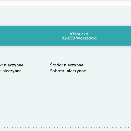
Kłobucka
02-699 Warszawa
k:
nieczynne
Środa:
nieczynne
k:
nieczynne
Sobota:
nieczynne