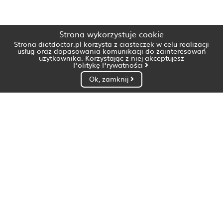
Strona wykorzystuje cookie
Strona dietdoctor.pl korzysta z ciasteczek w celu realizacji
usług oraz dopasowania komunikacji do zainteresowań
użytkownika. Korzystając z niej akceptujesz
Politykę Prywatności
Ok, zamknij
Dietetyk Białystok
Dietetyk Bydgoszcz
Dietetyk Gdańsk