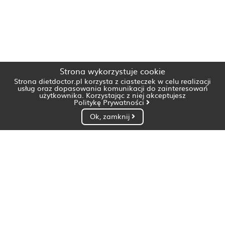
Strona wykorzystuje cookie
Strona dietdoctor.pl korzysta z ciasteczek w celu realizacji
usług oraz dopasowania komunikacji do zainteresowań
użytkownika. Korzystając z niej akceptujesz
Politykę Prywatności
Ok, zamknij
Dietetyk Białystok
Dietetyk Bydgoszcz