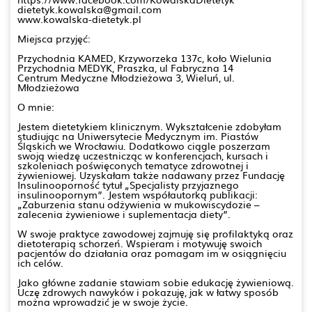
dietetyk.kowalska@gmail.com
www.kowalska-dietetyk.pl
Miejsca przyjęć:
Przychodnia KAMED, Krzyworzeka 137c, koło Wielunia
Przychodnia MEDYK, Praszka, ul Fabryczna 14
Centrum Medyczne Młodzieżowa 3, Wieluń, ul.
Młodzieżowa
O mnie:
Jestem dietetykiem klinicznym. Wykształcenie zdobyłam
studiując na Uniwersytecie Medycznym im. Piastów
Śląskich we Wrocławiu. Dodatkowo ciągle poszerzam
swoją wiedzę uczestnicząc w konferencjach, kursach i
szkoleniach poświęconych tematyce zdrowotnej i
żywieniowej. Uzyskałam także nadawany przez Fundację
Insulinooporność tytuł „Specjalisty przyjaznego
insulinoopornym”. Jestem współautorką publikacji:
„Zaburzenia stanu odżywienia w mukowiscydozie –
zalecenia żywieniowe i suplementacja diety”.
W swoje praktyce zawodowej zajmuję się profilaktyką oraz
dietoterapią schorzeń. Wspieram i motywuję swoich
pacjentów do działania oraz pomagam im w osiągnięciu
ich celów.
Jako główne zadanie stawiam sobie edukację żywieniową.
Uczę zdrowych nawyków i pokazuję, jak w łatwy sposób
można wprowadzić je w swoje życie.